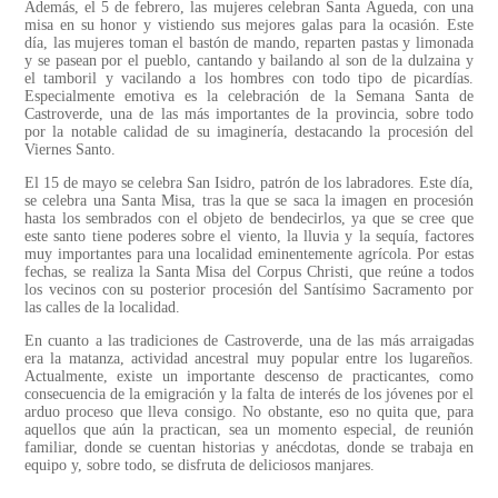
Además, el 5 de febrero, las mujeres celebran Santa Águeda, con una
misa en su honor y vistiendo sus mejores galas para la ocasión. Este
día, las mujeres toman el bastón de mando, reparten pastas y limonada
y se pasean por el pueblo, cantando y bailando al son de la dulzaina y
el tamboril y vacilando a los hombres con todo tipo de picardías.
Especialmente emotiva es la celebración de la Semana Santa de
Castroverde, una de las más importantes de la provincia, sobre todo
por la notable calidad de su imaginería, destacando la procesión del
Viernes Santo.
El 15 de mayo se celebra San Isidro, patrón de los labradores. Este día,
se celebra una Santa Misa, tras la que se saca la imagen en procesión
hasta los sembrados con el objeto de bendecirlos, ya que se cree que
este santo tiene poderes sobre el viento, la lluvia y la sequía, factores
muy importantes para una localidad eminentemente agrícola. Por estas
fechas, se realiza la Santa Misa del Corpus Christi, que reúne a todos
los vecinos con su posterior procesión del Santísimo Sacramento por
las calles de la localidad.
En cuanto a las tradiciones de Castroverde, una de las más arraigadas
era la matanza, actividad ancestral muy popular entre los lugareños.
Actualmente, existe un importante descenso de practicantes, como
consecuencia de la emigración y la falta de interés de los jóvenes por el
arduo proceso que lleva consigo. No obstante, eso no quita que, para
aquellos que aún la practican, sea un momento especial, de reunión
familiar, donde se cuentan historias y anécdotas, donde se trabaja en
equipo y, sobre todo, se disfruta de deliciosos manjares.