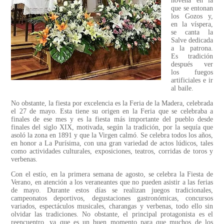
novena en la
que se entonan
los Gozos y,
en la víspera,
se canta la
Salve dedicada
a la patrona.
Es tradición
después ver
los fuegos
artificiales e ir
al baile.
No obstante, la fiesta por excelencia es la Feria de la Madera, celebrada
el 27 de mayo. Esta tiene su origen en la Feria que se celebraba a
finales de ese mes y es la fiesta más importante del pueblo desde
finales del siglo XIX, motivada, según la tradición, por la sequía que
asoló la zona en 1891 y que la Virgen calmó. Se celebra todos los años,
en honor a La Purísima, con una gran variedad de actos lúdicos, tales
como actividades culturales, exposiciones, teatros, corridas de toros y
verbenas.
Con el estío, en la primera semana de agosto, se celebra la Fiesta de
Verano, en atención a los veraneantes que no pueden asistir a las ferias
de mayo. Durante estos días se realizan juegos tradicionales,
campeonatos deportivos, degustaciones gastronómicas, concursos
variados, espectáculos musicales, charangas y verbenas, todo ello sin
olvidar las tradiciones. No obstante, el principal protagonista es el
reencuentro, ya que es un buen momento para que muchos de los