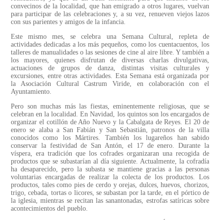
convecinos de la localidad, que han emigrado a otros lugares, vuelvan
para participar de las celebraciones y, a su vez, renueven viejos lazos
con sus parientes y amigos de la infancia.
Este mismo mes, se celebra una Semana Cultural, repleta de
actividades dedicadas a los más pequeños, como los cuentacuentos, los
talleres de manualidades o las sesiones de cine al aire libre. Y también a
los mayores, quienes disfrutan de diversas charlas divulgativas,
actuaciones de grupos de danza, distintas visitas culturales y
excursiones, entre otras actividades. Esta Semana está organizada por
la Asociación Cultural Castrum Viride, en colaboración con el
Ayuntamiento.
Pero son muchas más las fiestas, eminentemente religiosas, que se
celebran en la localidad. En Navidad, los quintos son los encargados de
organizar el cotillón de Año Nuevo y la Cabalgata de Reyes. El 20 de
enero se alaba a San Fabián y San Sebastián, patronos de la villa
conocidos como los Mártires. También los lugareños han sabido
conservar la festividad de San Antón, el 17 de enero. Durante la
víspera, era tradición que los cofrades organizaran una recogida de
productos que se subastarían al día siguiente. Actualmente, la cofradía
ha desaparecido, pero la subasta se mantiene gracias a las personas
voluntarias encargadas de realizar la colecta de los productos. Los
productos, tales como pies de cerdo y orejas, dulces, huevos, chorizos,
trigo, cebada, tortas o licores, se subastan por la tarde, en el pórtico de
la iglesia, mientras se recitan las sanantonadas, estrofas satíricas sobre
acontecimientos del pueblo.