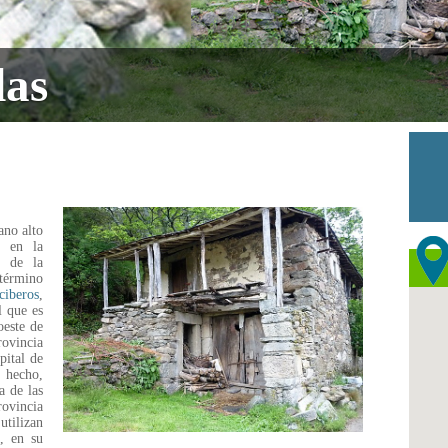
das
ano alto
a en la
o de la
término
ciberos
,
l que es
oeste de
ovincia
pital de
 hecho,
a de las
ovincia
ilizan
o, en su