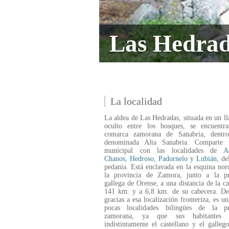
Las Hedra
La localidad
La aldea de Las Hedradas, situada en un ll
oculto entre los bosques, se encuentr
comarca zamorana de Sanabria, dentr
denominada Alta Sanabria. Comparte 
municipal con las localidades de
A
Chanos
,
Hedroso
,
Padornelo
y
Lubián
, de
pedanía. Está enclavada en la esquina nor
la provincia de Zamora, junto a la pr
gallega de Orense, a una distancia de la ca
141 km. y a 6,8 km. de su cabecera. De
gracias a esa localización fronteriza, es un
pocas localidades bilingües de la pr
zamorana, ya que sus habitantes ut
indistintamente el castellano y el galleg