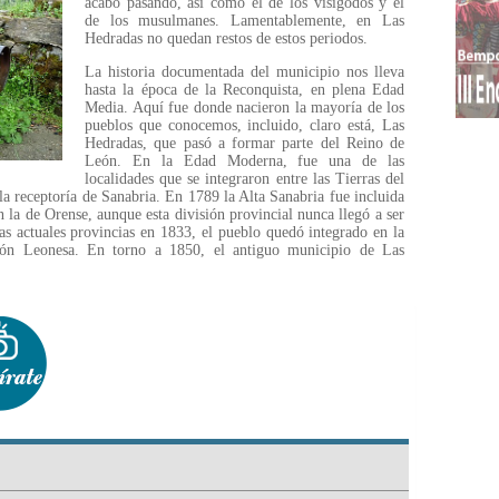
acabó pasando, así como el de los visigodos y el
de los musulmanes. Lamentablemente, en Las
Hedradas no quedan restos de estos periodos.
La historia documentada del municipio nos lleva
hasta la época de la Reconquista, en plena Edad
Media. Aquí fue donde nacieron la mayoría de los
pueblos que conocemos, incluido, claro está, Las
Hedradas, que pasó a formar parte del Reino de
León. En la Edad Moderna, fue una de las
localidades que se integraron entre las Tierras del
la receptoría de Sanabria. En 1789 la Alta Sanabria fue incluida
n la de Orense, aunque esta división provincial nunca llegó a ser
las actuales provincias en 1833, el pueblo quedó integrado en la
ión Leonesa. En torno a 1850, el antiguo municipio de Las