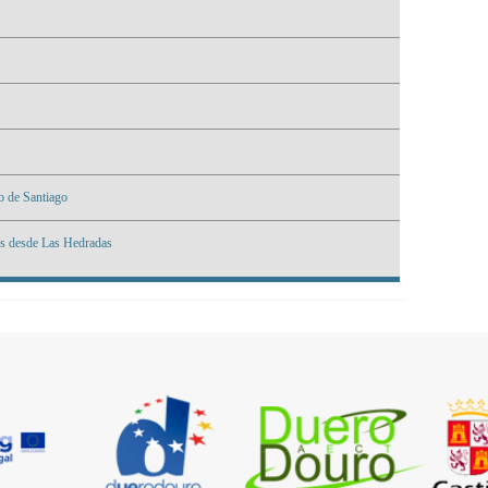
o de Santiago
es desde Las Hedradas