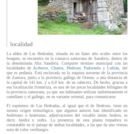
localidad
La aldea de Las Hedradas, situada en un llano alto oculto entre los
bosques, se encuentra en la comarca zamorana de Sanabria, dentro de
la denominada Alta Sanabria. Comparte término municipal con las
localidades de
Aciberos
,
Chanos
,
Hedroso
,
Padornelo
y
Lubián
, del
que es pedanía. Está enclavada en la esquina noroeste de la provincia
de Zamora, junto a la provincia gallega de Orense, a una distancia de
la capital de 141 km. y a 6,8 km. de su cabecera. De hecho, gracias a
esa localización fronteriza, es una de las pocas localidades bilingües de
la provincia zamorana, ya que sus habitantes utilizan indistintamente el
castellano y el gallego, en su variante oriental, para comunicarse.
El topónimo de Las Hedradas, al igual que el de Hedroso, tiene un
mismo origen etimológico, que algunos autores han identificado en
hederosus
o
hederatas
, adjetivaciones del vocablo latino
hedera
, es
decir, hiedra o yedra. La presencia de esta planta trepadora es
constatable en el paisaje de ambas localidades, a las que da una vistosa
nota de color verdinegro.