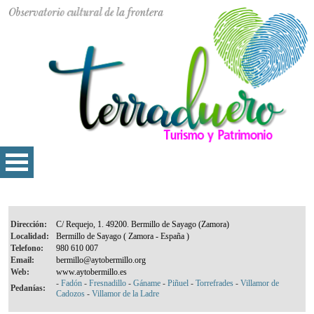
Dirección:
Localidad:
Telefono:
Email:
Web:
-
Fadón
-
Fresnadillo
-
Gáname
-
Piñuel
-
Torrefrades
-
Villamor de
Pedanías:
Cadozos
-
Villamor de la Ladre