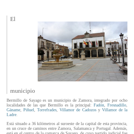
El
municipio
Bermillo de Sayago es un municipio de Zamora, integrado por ocho
localidades de las que Bermillo es la principal:
Fadón
,
Fresnadillo
,
Gáname
,
Piñuel
,
Torrefrades
,
Villamor de Cadozos
y
Villamor de la
Ladre
.
Está situado a 36 kilómetros al suroeste de la capital de esta provincia,
en un cruce de caminos entre Zamora, Salamanca y Portugal. Además,
está en el centro de la comarca de Sayago, de cuyo partido judicial fue