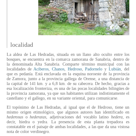
localidad
La aldea de Las Hedradas, situada en un llano alto oculto entre los
bosques, se encuentra en la comarca zamorana de Sanabria, dentro de
la denominada Alta Sanabria. Comparte término municipal con las
localidades de
Aciberos
,
Chanos
,
Hedroso
,
Padornelo
y
Lubián
, del
que es pedanía. Está enclavada en la esquina noroeste de la provincia
de Zamora, junto a la provincia gallega de Orense, a una distancia de
la capital de 141 km. y a 6,8 km. de su cabecera. De hecho, gracias a
esa localización fronteriza, es una de las pocas localidades bilingües de
la provincia zamorana, ya que sus habitantes utilizan indistintamente el
castellano y el gallego, en su variante oriental, para comunicarse.
El topónimo de Las Hedradas, al igual que el de Hedroso, tiene un
mismo origen etimológico, que algunos autores han identificado en
hederosus
o
hederatas
, adjetivaciones del vocablo latino
hedera
, es
decir, hiedra o yedra. La presencia de esta planta trepadora es
constatable en el paisaje de ambas localidades, a las que da una vistosa
nota de color verdinegro.