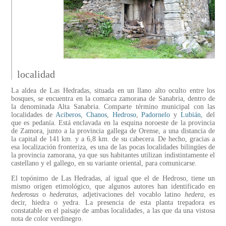
localidad
La aldea de Las Hedradas, situada en un llano alto oculto entre los
bosques, se encuentra en la comarca zamorana de Sanabria, dentro de
la denominada Alta Sanabria. Comparte término municipal con las
localidades de
Aciberos
,
Chanos
,
Hedroso
,
Padornelo
y
Lubián
, del
que es pedanía. Está enclavada en la esquina noroeste de la provincia
de Zamora, junto a la provincia gallega de Orense, a una distancia de
la capital de 141 km. y a 6,8 km. de su cabecera. De hecho, gracias a
esa localización fronteriza, es una de las pocas localidades bilingües de
la provincia zamorana, ya que sus habitantes utilizan indistintamente el
castellano y el gallego, en su variante oriental, para comunicarse.
El topónimo de Las Hedradas, al igual que el de Hedroso, tiene un
mismo origen etimológico, que algunos autores han identificado en
hederosus
o
hederatas
, adjetivaciones del vocablo latino
hedera
, es
decir, hiedra o yedra. La presencia de esta planta trepadora es
constatable en el paisaje de ambas localidades, a las que da una vistosa
nota de color verdinegro.