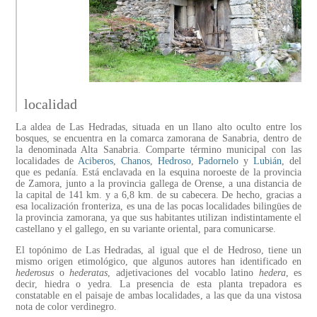
localidad
La aldea de Las Hedradas, situada en un llano alto oculto entre los
bosques, se encuentra en la comarca zamorana de Sanabria, dentro de
la denominada Alta Sanabria. Comparte término municipal con las
localidades de
Aciberos
,
Chanos
,
Hedroso
,
Padornelo
y
Lubián
, del
que es pedanía. Está enclavada en la esquina noroeste de la provincia
de Zamora, junto a la provincia gallega de Orense, a una distancia de
la capital de 141 km. y a 6,8 km. de su cabecera. De hecho, gracias a
esa localización fronteriza, es una de las pocas localidades bilingües de
la provincia zamorana, ya que sus habitantes utilizan indistintamente el
castellano y el gallego, en su variante oriental, para comunicarse.
El topónimo de Las Hedradas, al igual que el de Hedroso, tiene un
mismo origen etimológico, que algunos autores han identificado en
hederosus
o
hederatas
, adjetivaciones del vocablo latino
hedera
, es
decir, hiedra o yedra. La presencia de esta planta trepadora es
constatable en el paisaje de ambas localidades, a las que da una vistosa
nota de color verdinegro.