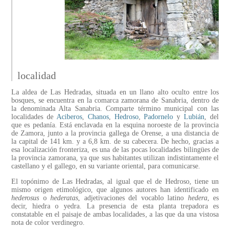
localidad
La aldea de Las Hedradas, situada en un llano alto oculto entre los
bosques, se encuentra en la comarca zamorana de Sanabria, dentro de
la denominada Alta Sanabria. Comparte término municipal con las
localidades de
Aciberos
,
Chanos
,
Hedroso
,
Padornelo
y
Lubián
, del
que es pedanía. Está enclavada en la esquina noroeste de la provincia
de Zamora, junto a la provincia gallega de Orense, a una distancia de
la capital de 141 km. y a 6,8 km. de su cabecera. De hecho, gracias a
esa localización fronteriza, es una de las pocas localidades bilingües de
la provincia zamorana, ya que sus habitantes utilizan indistintamente el
castellano y el gallego, en su variante oriental, para comunicarse.
El topónimo de Las Hedradas, al igual que el de Hedroso, tiene un
mismo origen etimológico, que algunos autores han identificado en
hederosus
o
hederatas
, adjetivaciones del vocablo latino
hedera
, es
decir, hiedra o yedra. La presencia de esta planta trepadora es
constatable en el paisaje de ambas localidades, a las que da una vistosa
nota de color verdinegro.