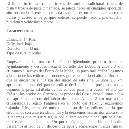
El itinerario transcurre por trozos de camino tradicional, trozos de
pista y trozos de pista cimentada, se puede hacer en cualquier época del
año buscando el encanto de cada estación, es un camino de acceso a
tierras y acceso a los parques eólicos, se puede hacer a pie, caballo,
bicicleta y vehículos a motor.
Características:
Distancia: 14 Km.
Dificultad: baja.
Duración: 3h 30 min.
Tipo de ruta: circular.
Empezaremos la ruta en Lubián, dirigiéndonos primero hacia el
Ayuntamiento y después hacia el Cortello dos Lobos. A unos 3,8 km
cruzamos el arroyo del Porto de la Meda, un poco más arriba llegamos
a la pista de los eólicos por donde seguiremos hacía el alto de Buruxal,
que se encuentra a 4,9 km del inicio de esta ruta. A unos 2,6 km
aproximadamente del parque eólico de Lubián, un poco más abajo
dejamos la pista asfaltada de los eólicos para ir a buscar el alto do
Cañizo, los prados do Cañizo y los prados del Casar estos últimos a 9,4
km aproximadamente del inicio de la ruta. A unos 2 km más abajo
cruzaremos el regato Falgueira en el porto del Teixo y seguiremos
bajando. Llegaremos de nuevo a la pista de los eólicos por la que
circulamos con anterioridad antes y la dejaremos más arriba, ahora solo
la tenemos que cruzar y seguir por el camino tradicional que sale casi
de frente al que traemos. Un poco más abajo el pueblo de Lubián
pasaremos al lado de un depósito de agua y acabaremos nuestra ruta en