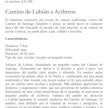
la carretera ZA-106.
Camino de Lubián a Aciberos.
El itinerario transcurre por trozos de camino tradicional, trozos del
Camino de Santiago Sanabrés y pistas, se puede hacer en cualquier
época del año buscando el encanto de cada estación, es un camino de
acceso a tierras, se puede hacer a pie, caballo y bicicleta.
Características:
Distancia: 9 Km.
Dificultad: baja.
Duración: 2h 45 min.
Tipo de ruta: circular, excepto un pequeño tramo.
Salimos de Lubián, desandando un pequeño tramo del Camino de
Santiago. Tomaremos un desvío a la derecha y, poco a poco, nos
alejaremos del pueblo entre prados y arboleda. En nuestro andar
cruzaremos un puente sobre el río Pedro y, continuando por una senda
sombreada y bien trazada, nos tocará vadear el río para ascender ahora
por un camino entre escobas y pastizales. Más adelante aparecerán los
primeros y majestuosos robles que nos proveerán de sombra mientras
disfrutamos de unas vistas maravillosas de la montaña, al acercarnos al
pequeño pueblo de Aciberos. Salimos del pueblo en dirección
a Lubián siguiendo la variante sanabresa del Camino de Santiago. El
sendero, bien definido por el transitar de vecinos y peregrinos, se
convierte en un agradable paseo entre praderas valladas y frondas y es