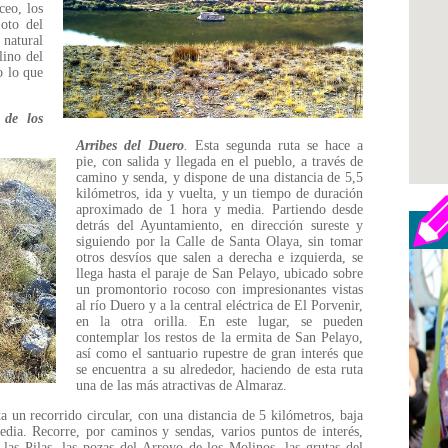
ceo, los
oto del
 natural
lino del
o lo que
 de los
Arribes del Duero
.
Esta segunda ruta se hace a
pie, con salida y llegada en el pueblo, a través de
camino y senda, y dispone de una distancia de 5,5
kilómetros, ida y vuelta, y un tiempo de duración
aproximado de 1 hora y media. Partiendo desde
detrás del Ayuntamiento, en dirección sureste y
siguiendo por la Calle de Santa Olaya, sin tomar
otros desvíos que salen a derecha e izquierda, se
llega hasta el paraje de San Pelayo, ubicado sobre
un promontorio rocoso con impresionantes vistas
al río Duero y a la central eléctrica de El Porvenir,
en la otra orilla. En este lugar, se pueden
contemplar los restos de la ermita de San Pelayo,
así como el santuario rupestre de gran interés que
se encuentra a su alrededor, haciendo de esta ruta
una de las más atractivas de Almaraz.
a un recorrido circular, con una distancia de 5 kilómetros, baja
dia. Recorre, por caminos y sendas, varios puntos de interés,
 las Pilas, las pozas del Arroyo de los Molinos, las grutas del