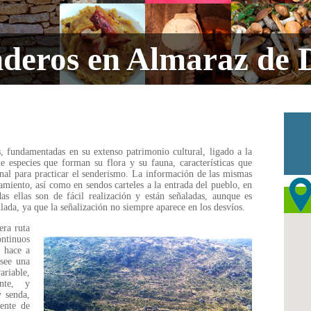
nderos en Almaraz de 
 fundamentadas en su extenso patrimonio cultural, ligado a la
de especies que forman su flora y su fauna, características que
nal para practicar el senderismo. La información de las mismas
amiento, así como en sendos carteles a la entrada del pueblo, en
s ellas son de fácil realización y están señaladas, aunque es
lada, ya que la señalización no siempre aparece en los desvíos.
ra ruta
ntinuos
e hace a
osee una
ariable,
nte, y
y senda,
ente de