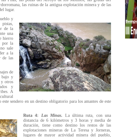
rdorromana, las ruinas de la antigua explotación minera y de las
del lugar.
pueblo y
 pistas,
or de la
ante una
e hierro
o por la
 no sale
der a la
r de las
sajes de
 bajo y
 y otros
nados y
ribes. A
cultural
 este sendero en un destino obligatorio para los amantes de este
Ruta 4:
Las Minas
.
La última ruta, con una
distancia de 6 kilómetros y 3 horas y media de
duración, tiene como destino los restos de las
explotaciones mineras de La Teresa y Jorneras,
lugares de mayor actividad minera del pueblo,