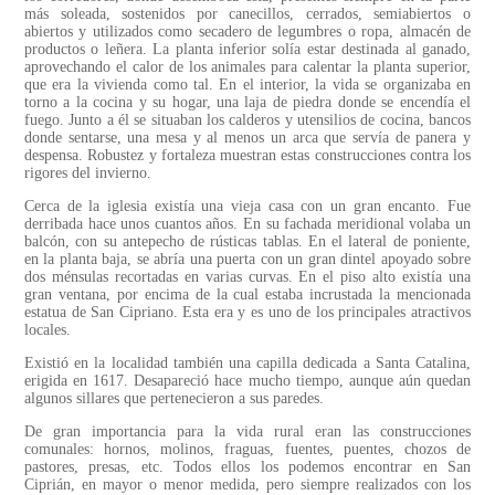
más soleada, sostenidos por canecillos, cerrados, semiabiertos o
abiertos y utilizados como secadero de legumbres o ropa, almacén de
productos o leñera. La planta inferior solía estar destinada al ganado,
aprovechando el calor de los animales para calentar la planta superior,
que era la vivienda como tal. En el interior, la vida se organizaba en
torno a la cocina y su hogar, una laja de piedra donde se encendía el
fuego. Junto a él se situaban los calderos y utensilios de cocina, bancos
donde sentarse, una mesa y al menos un arca que servía de panera y
despensa. Robustez y fortaleza muestran estas construcciones contra los
rigores del invierno.
Cerca de la iglesia existía una vieja casa con un gran encanto. Fue
derribada hace unos cuantos años. En su fachada meridional volaba un
balcón, con su antepecho de rústicas tablas. En el lateral de poniente,
en la planta baja, se abría una puerta con un gran dintel apoyado sobre
dos ménsulas recortadas en varias curvas. En el piso alto existía una
gran ventana, por encima de la cual estaba incrustada la mencionada
estatua de San Cipriano. Esta era y es uno de los principales atractivos
locales.
Existió en la localidad también una capilla dedicada a Santa Catalina,
erigida en 1617. Desapareció hace mucho tiempo, aunque aún quedan
algunos sillares que pertenecieron a sus paredes.
De gran importancia para la vida rural eran las construcciones
comunales: hornos, molinos, fraguas, fuentes, puentes, chozos de
pastores, presas, etc. Todos ellos los podemos encontrar en San
Ciprián, en mayor o menor medida, pero siempre realizados con los