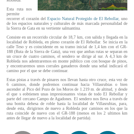
Robleda.
Esta ruta nos
permite
recorrer el corazón del
Espacio Natural Protegido de El Rebollar,
uno
de los espacios naturales y culturales de más marcada personalidad de
la Sierra de Gata en su vertiente salmantina.
Consiste en un recorrido circular de 18,7 km, con salida y llegada en la
localidad de Robleda, en pleno corazón de El Rebollar. Se inicia en la
calle Teso y es coincidente en su tramo inicial de 1,4 km con el GR-
188 (Ruta de la Sierra de Gata), una vez que ambas rutas se separan en
un cruce de cuatro caminos, el sendero se dirige al sur. A 4,3 km de
Robleda nos adentraremos en monte público con con bosque de pinos,
y encontraremos unos corrales ganaderos donde una señal indicará el
camino por el que se debe continuar.
Estas pistas a través de pinares nos llevan hasta otro cruce, esta vez de
6 caminos, donde podremos continuar hacia Villasrubias o bien
ascender al Pico del Pozo de los Moros de 1.219 m. de altitud, y desde
el que s eobtienen unas impresionantes vistas de todo El Rebollar y
parte del cercano Campo de Agadones. El sendero nos lleva a través de
una bonita dehesa de roble hasta la localidad de Villasrubias, para,
desde esta, dirigirnos de nuevo a Robleda por caminos en los que la
ruta coincide de nuevo con el GR-188 (menos en los 2 ultimos km
antes de llegar de nuevo a la localidad de partida).