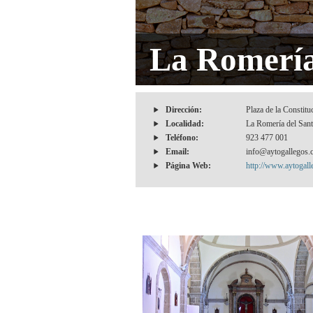
La Romería 
Dirección:
Plaza de la Constituc
Localidad:
La Romería del Sant
Teléfono:
923 477 001
Email:
info@aytogallegos.
Página Web:
http://www.aytogal