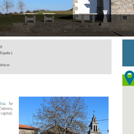
10
España )
fria.es
ría
. Se
 Zamora,
apital,