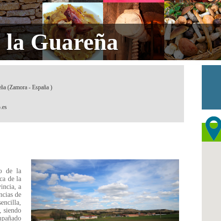
e la Guareña
eña (Zamora - España )
.es
o de la
ca de la
incia, a
ncias de
encilla,
, siendo
mpañado