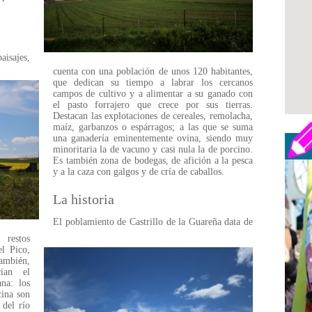
aisajes,
cuenta con una población de unos 120 habitantes,
que dedican su tiempo a labrar los cercanos
campos de cultivo y a alimentar a su ganado con
el pasto forrajero que crece por sus tierras.
Destacan las explotaciones de cereales, remolacha,
maíz, garbanzos o espárragos; a las que se suma
una ganadería eminentemente ovina, siendo muy
minoritaria la de vacuno y casi nula la de porcino.
Es también zona de bodegas, de afición a la pesca
y a la caza con galgos y de cría de caballos.
La historia
El poblamiento de Castrillo de la Guareña data de
 restos
el Pico,
ambién,
ian el
na: los
cina son
del río