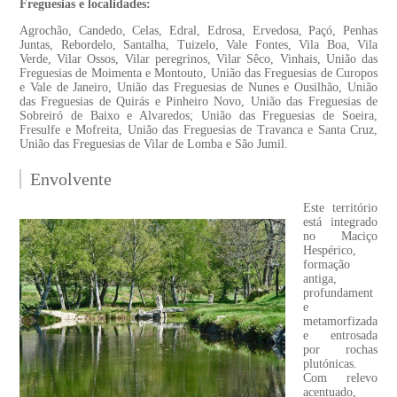
Freguesias e localidades:
Agrochão, Candedo, Celas, Edral, Edrosa, Ervedosa, Paçó, Penhas
Juntas, Rebordelo, Santalha, Tuizelo, Vale Fontes, Vila Boa, Vila
Verde, Vilar Ossos, Vilar peregrinos, Vilar Sêco, Vinhais, União das
Freguesias de Moimenta e Montouto, União das Freguesias de Curopos
e Vale de Janeiro, União das Freguesias de Nunes e Ousilhão, União
das Freguesias de Quirás e Pinheiro Novo, União das Freguesias de
Sobreiró de Baixo e Alvaredos; União das Freguesias de Soeira,
Fresulfe e Mofreita, União das Freguesias de Travanca e Santa Cruz,
União das Freguesias de Vilar de Lomba e São Jumil.
Envolvente
Este território
está integrado
no Maciço
Hespérico,
formação
antiga,
profundament
e
metamorfizada
e entrosada
por rochas
plutónicas.
Com relevo
acentuado,