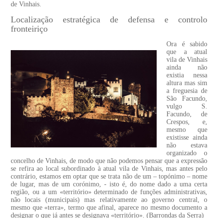
de Vinhais.
Localização estratégica de defensa e controlo
fronteiriço
Ora é sabido
que a atual
vila de Vinhais
ainda não
existia nessa
altura mas sim
a freguesia de
São Facundo,
vulgo S.
Facundo, de
Crespos, e,
mesmo que
existisse ainda
não estava
organizado o
concelho de Vinhais, de modo que não podemos pensar que a expressão
se refira ao local subordinado à atual vila de Vinhais, mas antes pelo
contrário, estamos em optar que se trata não de um – topónimo – nome
de lugar, mas de um corónimo, - isto é, do nome dado a uma certa
região, ou a um «território» determinado de funções administrativas,
não locais (municipais) mas relativamente ao governo central, o
mesmo que «terra», termo que afinal, aparece no mesmo documento a
designar o que já antes se designava «território». (Barrondas da Serra)