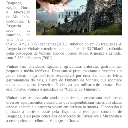
Bragança,
Região Norte
e sub-região
do Alto Trás-
os-Montes. É
freguesia e
sede de
concelho de
uma área de
694,68 Km2 e 9066 habitantes (2011), subdividido em 26 freguesias. A
freguesia de Vinhais estende-se por uma área de 33,76km2 distribuída
pelas povoações de Vinhais, Rio de Fornos, Moás, Armoniz e Ermida,
com 2 382 habitantes (2001).
Vinhais tem atividades ligadas à agricultura, natureza, gastronomia,
pequena e média indústria. Destacam-se produtos como a castanha e o
porco Bísaro, raça autóctone responsável por uma das maiores feiras
gastronómicas do país, a Feira do Fumeiro de Vinhais, que acontece
todos os anos, em fevereiro. É visitada por milhares de pessoas. Por
este motivo, Vinhais é apelidada de “Capital do Fumeiro”.
Vinhais tem-se destacado ainda no turismo e ecoturismo onde criou
diversos equipamentos e estruturas que disponibilizam várias atividades
onde o homem e a natureza vivem em perfeita harmonia. O concelho é
limitado a norte e oeste pela Espanha, a este pelo concelho de
Bragança, a sul pelos concelhos de Macedo de Cavaleiros e Mirandela e
a oeste pelos concelhos de Valpaços e Chaves.