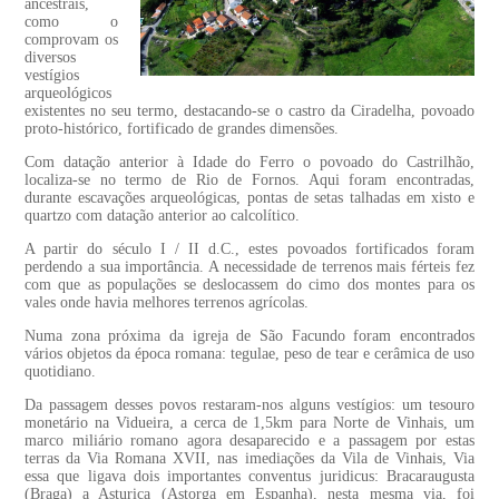
ancestrais,
como o
comprovam os
diversos
vestígios
arqueológicos
existentes no seu termo, destacando-se o castro da Ciradelha, povoado
proto-histórico, fortificado de grandes dimensões.
Com datação anterior à Idade do Ferro o povoado do Castrilhão,
localiza-se no termo de Rio de Fornos. Aqui foram encontradas,
durante escavações arqueológicas, pontas de setas talhadas em xisto e
quartzo com datação anterior ao calcolítico.
A partir do século I / II d.C., estes povoados fortificados foram
perdendo a sua importância. A necessidade de terrenos mais férteis fez
com que as populações se deslocassem do cimo dos montes para os
vales onde havia melhores terrenos agrícolas.
Numa zona próxima da igreja de São Facundo foram encontrados
vários objetos da época romana: tegulae, peso de tear e cerâmica de uso
quotidiano.
Da passagem desses povos restaram-nos alguns vestígios: um tesouro
monetário na Vidueira, a cerca de 1,5km para Norte de Vinhais, um
marco miliário romano agora desaparecido e a passagem por estas
terras da Via Romana XVII, nas imediações da Vila de Vinhais, Via
essa que ligava dois importantes conventus juridicus: Bracaraugusta
(Braga) a Asturica (Astorga em Espanha), nesta mesma via, foi