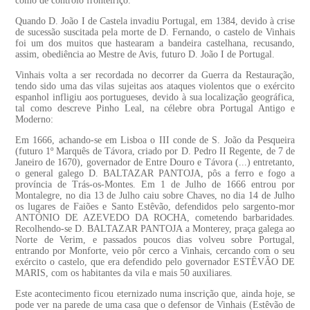
como de controlo fronteiriço.
Quando D. João I de Castela invadiu Portugal, em 1384, devido à crise
de sucessão suscitada pela morte de D. Fernando, o castelo de Vinhais
foi um dos muitos que hastearam a bandeira castelhana, recusando,
assim, obediência ao Mestre de Avis, futuro D. João I de Portugal.
Vinhais volta a ser recordada no decorrer da Guerra da Restauração,
tendo sido uma das vilas sujeitas aos ataques violentos que o exército
espanhol infligiu aos portugueses, devido à sua localização geográfica,
tal como descreve Pinho Leal, na célebre obra Portugal Antigo e
Moderno:
Em 1666, achando-se em Lisboa o III conde de S. João da Pesqueira
(futuro 1º Marquês de Távora, criado por D. Pedro II Regente, de 7 de
Janeiro de 1670), governador de Entre Douro e Távora (...) entretanto,
o general galego D. BALTAZAR PANTOJA, pôs a ferro e fogo a
província de Trás-os-Montes. Em 1 de Julho de 1666 entrou por
Montalegre, no dia 13 de Julho caiu sobre Chaves, no dia 14 de Julho
os lugares de Faiões e Santo Estêvão, defendidos pelo sargento-mor
ANTÓNIO DE AZEVEDO DA ROCHA, cometendo barbaridades.
Recolhendo-se D. BALTAZAR PANTOJA a Monterey, praça galega ao
Norte de Verim, e passados poucos dias volveu sobre Portugal,
entrando por Monforte, veio pôr cerco a Vinhais, cercando com o seu
exército o castelo, que era defendido pelo governador ESTÊVÃO DE
MARIS, com os habitantes da vila e mais 50 auxiliares.
Este acontecimento ficou eternizado numa inscrição que, ainda hoje, se
pode ver na parede de uma casa que o defensor de Vinhais (Estêvão de