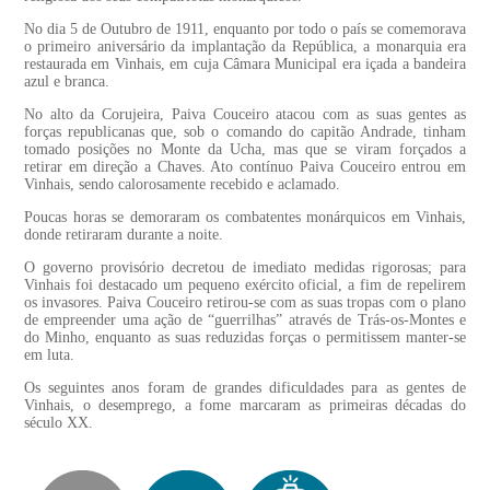
No dia 5 de Outubro de 1911, enquanto por todo o país se comemorava
o primeiro aniversário da implantação da República, a monarquia era
restaurada em Vinhais, em cuja Câmara Municipal era içada a bandeira
azul e branca.
No alto da Corujeira, Paiva Couceiro atacou com as suas gentes as
forças republicanas que, sob o comando do capitão Andrade, tinham
tomado posições no Monte da Ucha, mas que se viram forçados a
retirar em direção a Chaves. Ato contínuo Paiva Couceiro entrou em
Vinhais, sendo calorosamente recebido e aclamado.
Poucas horas se demoraram os combatentes monárquicos em Vinhais,
donde retiraram durante a noite.
O governo provisório decretou de imediato medidas rigorosas; para
Vinhais foi destacado um pequeno exército oficial, a fim de repelirem
os invasores. Paiva Couceiro retirou-se com as suas tropas com o plano
de empreender uma ação de “guerrilhas” através de Trás-os-Montes e
do Minho, enquanto as suas reduzidas forças o permitissem manter-se
em luta.
Os seguintes anos foram de grandes dificuldades para as gentes de
Vinhais, o desemprego, a fome marcaram as primeiras décadas do
século XX.