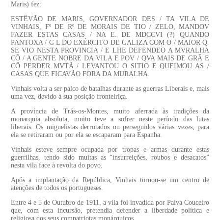
Maris) fez:
ESTÊVÃO DE MARIS, GOVERNADOR DES / TA VILA DE
VINHAIS, Fº DE Rº DE MORAIS DE TIO / ZELO, MANDOV
FAZER ESTAS CASAS / NA E. DE MDCCVI (?) QUANDO
PANTOXA / G L DO EXÉRCITO DE GALIZA COM O / MAIOR Q.
SE VIO NESTA PROVINCIA / E LHE DEFENDEO A MVRALHA
CÕ / A GENTE NOBRE DA VILA E POV / QVA MAIS DE GRÃ E
CÕ PERDER MVTÃ / LEVANTOU O SITIO E QUEIMOU AS /
CASAS QUE FICAVÃO FORA DA MURALHA.
Vinhais volta a ser palco de batalhas durante as guerras Liberais e, mais
uma vez, devido à sua posição fronteiriça.
A província de Trás-os-Montes, muito aferrada às tradições da
monarquia absoluta, muito teve a sofrer neste período das lutas
liberais. Os miguelistas derrotados ou perseguidos várias vezes, para
ela se retiraram ou por ela se escaparam para Espanha.
Vinhais esteve sempre ocupada por tropas e armas durante estas
guerrilhas, tendo sido muitas as “insurreições, roubos e desacatos”
nesta vila face à revolta do povo.
Após a implantação da República, Vinhais tornou-se um centro de
atenções de todos os portugueses.
Entre 4 e 5 de Outubro de 1911, a vila foi invadida por Paiva Couceiro
que, com esta incursão, pretendia defender a liberdade política e
religiosa dos seus compatriotas monárquicos.