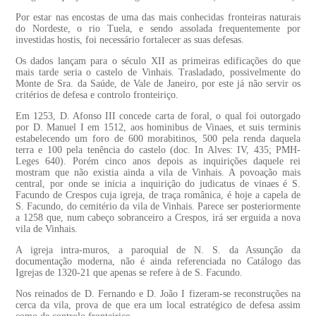
Por estar nas encostas de uma das mais conhecidas fronteiras naturais
do Nordeste, o rio Tuela, e sendo assolada frequentemente por
investidas hostis, foi necessário fortalecer as suas defesas.
Os dados lançam para o século XII as primeiras edificações do que
mais tarde seria o castelo de Vinhais. Trasladado, possivelmente do
Monte de Sra. da Saúde, de Vale de Janeiro, por este já não servir os
critérios de defesa e controlo fronteiriço.
Em 1253, D. Afonso III concede carta de foral, o qual foi outorgado
por D. Manuel I em 1512, aos hominibus de Vinaes, et suis terminis
estabelecendo um foro de 600 morabitinos, 500 pela renda daquela
terra e 100 pela tenência do castelo (doc. In Alves: IV, 435; PMH-
Leges 640). Porém cinco anos depois as inquirições daquele rei
mostram que não existia ainda a vila de Vinhais. A povoação mais
central, por onde se inicia a inquirição do judicatus de vinaes é S.
Facundo de Crespos cuja igreja, de traça românica, é hoje a capela de
S. Facundo, do cemitério da vila de Vinhais. Parece ser posteriormente
a 1258 que, num cabeço sobranceiro a Crespos, irá ser erguida a nova
vila de Vinhais.
A igreja intra-muros, a paroquial de N. S. da Assunção da
documentação moderna, não é ainda referenciada no Catálogo das
Igrejas de 1320-21 que apenas se refere à de S. Facundo.
Nos reinados de D. Fernando e D. João I fizeram-se reconstruções na
cerca da vila, prova de que era um local estratégico de defesa assim