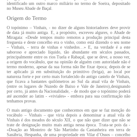
identificado um outro marco miliário no termo de Soeira, depositado
no Museu Abade de Baçal.
Origem do Termo
O topónimo – Vinhais, - no dizer de alguns historiadores deve provir
de data já muito antiga. E, a propósito, escreveu algures, o Abade de
Miragaia: «Desde tempos muito remotos a produção principal desta
freguesia e deste concelho era o vinho, como está dizendo o seu nome
– Vinhais, - terra de vinhas e vinhedos…» E, na verdade é a este
saboroso e apreciado líquido, tão abundante em séculos passados,
principalmente entre os rios Tuela e Rabaçal, que se deve, a nosso ver,
a origem do vocábulo, que na opinião de alguém com autoridade não é
termo moderno, apesar da sua forma não lhe fixar época; depois de se
ter aplicado já em substituição do primitivo (briga), ao local por
natureza forte e por certo mais fortalecido do antigo castelo de Vinhais,
que ficava a bastantes quilómetros ao Sul da atual vila de Vinhais,
(entre os lugares de Nuzedo de Baixo e Vale de Janeiro),designando
por certo, já antes da Nacionalidade, - de modo que o topónimo poderá
até ascender ao latim - «viviales» - embora para sua confirmação não
tenhamos provas.
O mais antigo documento que conhecemos em que se faz menção do
vocábulo – Vinhais – que viria depois a denominar a atual vila de
Vinhais é dos meados do século XII, o que não quer dizer que não se
trate de designação muito mais antiga nessa época. Trata-se pois da -
«Doação ao Mosteiro de São Martinho da Castanheira em terra de
Sanábria, Hespanha, de uma propriedade em Vilar d’Ossos – concelho