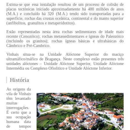
Estima-se que essa instalação resultou de um processo de colisão de
placas tectónicas iniciado aproximadamente há 400 milhões de anos
(M.A.) e concluído há 320 (M.A.) tendo sido transportadas para a
superfície, rochas das crustas oceânica, continental e do manto superior
(anfibolitos, granulitos e metaperidotitos).
Estão representadas nesta área rochas sedimentares de idade mais
recente (Cenozóico); rochas metassedimentares e ígneas do Paleozóico
(incluindo os granitos); rochas ígneas básicas e ultrabásicas do
Câmbrico e Pré-Cambrico.
Vinhais situa-se na Unidade Alóctone Superior do maciço
ultramáfico/máfico de Bragança. Neste complexo estão presentes três
unidades alóctones – Unidade Alóctone Superior, Unidade Alóctone
Intermédia ou Complexo Ofiolitico e Unidade Alóctone Inferior.
História
As origens da
vila de Vinhais
têm levantado
muitas
interrogações.
É certo que a
sua ocupação
humana data
de tempos