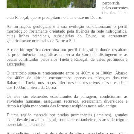
percorrida
pelas correntes
dos rios Tuela
e do Rabaçal, que se precipitam no Tua e este no Douro.
As formações geológicas e a sua evolução condicionaram o perfil
morfológico fortemente orientado pela fluência da rede hidrográfica,
cujas linhas principais, subsidiárias do Douro, se apresentam
genericamente orientadas de Norte a Sul.
A rede hidrográfica determina um perfil fisiográfico donde ressaltam
as proeminências orográficas da serra da Coroa e distinguem-se as
bacias constituídas pelos rios Tuela e Rabaçal, de vales profundos e
escarpados.
O território situa-se praticamente entre os 400m e os 1000m. Abaixo
dos 400m de altitude encontram-se apenas os talvegues dos rios
Rabaçal e Tuela, nos troços inferiores dos respetivos cursos e acima
dos 1000m, a Serra da Coroa.
Os rios são elementos estruturantes da paisagem, condicionam as
atividades humanas, asseguram recursos, acrescentam diversidade e
ritmo à rígida monotonia das formas esculpidas neste solo antigo.
É uma região marcada por prados permanentes (lameiros), grandes
extensões de carvalho negral, soutos de castanheiros, searas de trigo e
essencialmente centeio.
As condições peculiares do solo e do clima, associadas a uma sábia