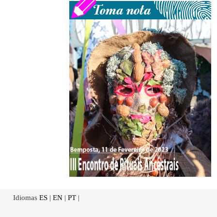
Idiomas
ES
|
EN
|
PT
|