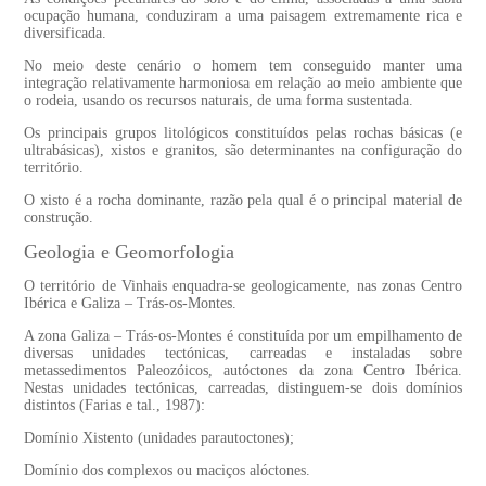
ocupação humana, conduziram a uma paisagem extremamente rica e
diversificada.
No meio deste cenário o homem tem conseguido manter uma
integração relativamente harmoniosa em relação ao meio ambiente que
o rodeia, usando os recursos naturais, de uma forma sustentada.
Os principais grupos litológicos constituídos pelas rochas básicas (e
ultrabásicas), xistos e granitos, são determinantes na configuração do
território.
O xisto é a rocha dominante, razão pela qual é o principal material de
construção.
Geologia e Geomorfologia
O território de Vinhais enquadra-se geologicamente, nas zonas Centro
Ibérica e Galiza – Trás-os-Montes.
A zona Galiza – Trás-os-Montes é constituída por um empilhamento de
diversas unidades tectónicas, carreadas e instaladas sobre
metassedimentos Paleozóicos, autóctones da zona Centro Ibérica.
Nestas unidades tectónicas, carreadas, distinguem-se dois domínios
distintos (Farias e tal., 1987):
Domínio Xistento (unidades parautoctones);
Domínio dos complexos ou maciços alóctones.