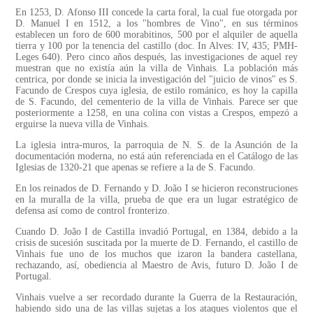
En 1253, D. Afonso III concede la carta foral, la cual fue otorgada por
D. Manuel I en 1512, a los "hombres de Vino", en sus términos
establecen un foro de 600 morabitinos, 500 por el alquiler de aquella
tierra y 100 por la tenencia del castillo (doc. In Alves: IV, 435; PMH-
Leges 640). Pero cinco años después, las investigaciones de aquel rey
muestran que no existía aún la villa de Vinhais. La población más
centrica, por donde se inicia la investigación del "juicio de vinos" es S.
Facundo de Crespos cuya iglesia, de estilo románico, es hoy la capilla
de S. Facundo, del cementerio de la villa de Vinhais. Parece ser que
posteriormente a 1258, en una colina con vistas a Crespos, empezó a
erguirse la nueva villa de Vinhais.
La iglesia intra-muros, la parroquia de N. S. de la Asunción de la
documentación moderna, no está aún referenciada en el Catálogo de las
Iglesias de 1320-21 que apenas se refiere a la de S. Facundo.
En los reinados de D. Fernando y D. João I se hicieron reconstruciones
en la muralla de la villa, prueba de que era un lugar estratégico de
defensa así como de control fronterizo.
Cuando D. João I de Castilla invadió Portugal, en 1384, debido a la
crisis de sucesión suscitada por la muerte de D. Fernando, el castillo de
Vinhais fue uno de los muchos que izaron la bandera castellana,
rechazando, así, obediencia al Maestro de Avis, futuro D. João I de
Portugal.
Vinhais vuelve a ser recordado durante la Guerra de la Restauración,
habiendo sido una de las villas sujetas a los ataques violentos que el