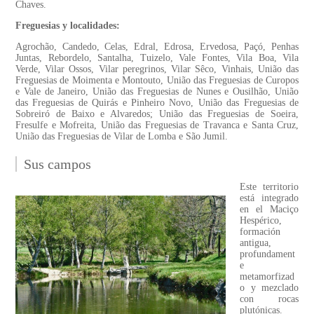
Chaves.
Freguesias y localidades:
Agrochão, Candedo, Celas, Edral, Edrosa, Ervedosa, Paçó, Penhas
Juntas, Rebordelo, Santalha, Tuizelo, Vale Fontes, Vila Boa, Vila
Verde, Vilar Ossos, Vilar peregrinos, Vilar Sêco, Vinhais, União das
Freguesias de Moimenta e Montouto, União das Freguesias de Curopos
e Vale de Janeiro, União das Freguesias de Nunes e Ousilhão, União
das Freguesias de Quirás e Pinheiro Novo, União das Freguesias de
Sobreiró de Baixo e Alvaredos; União das Freguesias de Soeira,
Fresulfe e Mofreita, União das Freguesias de Travanca e Santa Cruz,
União das Freguesias de Vilar de Lomba e São Jumil.
Sus campos
Este territorio
está integrado
en el Maciço
Hespérico,
formación
antigua,
profundament
e
metamorfizad
o y mezclado
con rocas
plutónicas.