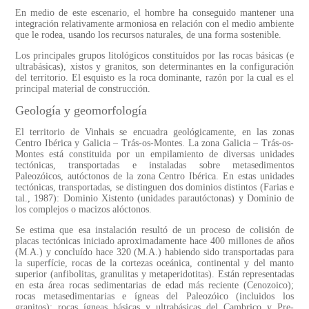
En medio de este escenario, el hombre ha conseguido mantener una
integración relativamente armoniosa en relación con el medio ambiente
que le rodea, usando los recursos naturales, de una forma sostenible.
Los principales grupos litológicos constituídos por las rocas básicas (e
ultrabásicas), xistos y granitos, son determinantes en la configuración
del territorio. El esquisto es la roca dominante, razón por la cual es el
principal material de construcción.
Geología y geomorfología
El territorio de Vinhais se encuadra geológicamente, en las zonas
Centro Ibérica y Galicia – Trás-os-Montes. La zona Galicia – Trás-os-
Montes está constituida por un empilamiento de diversas unidades
tectónicas, transportadas e instaladas sobre metasedimentos
Paleozóicos, autóctonos de la zona Centro Ibérica. En estas unidades
tectónicas, transportadas, se distinguen dos dominios distintos (Farias e
tal., 1987): Dominio Xistento (unidades parautóctonas) y Dominio de
los complejos o macizos alóctonos.
Se estima que esa instalación resultó de un proceso de colisión de
placas tectónicas iniciado aproximadamente hace 400 millones de años
(M.A.) y concluído hace 320 (M.A.) habiendo sido transportadas para
la superfície, rocas de la cortezas oceánica, continental y del manto
superior (anfibolitas, granulitas y metaperidotitas). Están representadas
en esta área rocas sedimentarias de edad más reciente (Cenozoico);
rocas metasedimentarias e ígneas del Paleozóico (incluidos los
granitos); rocas ígneas básicas y ultrabásicas del Cambrico y Pre-