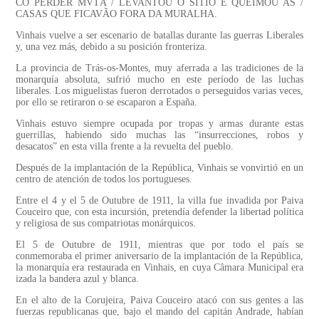
CÕ PERDER MVTÃ / LEVANTOU O SITIO E QUEIMOU AS /
CASAS QUE FICAVÃO FORA DA MURALHA.
Vinhais vuelve a ser escenario de batallas durante las guerras Liberales
y, una vez más, debido a su posición fronteriza.
La provincia de Trás-os-Montes, muy aferrada a las tradiciones de la
monarquía absoluta, sufrió mucho en este período de las luchas
liberales. Los miguelistas fueron derrotados o perseguidos varias veces,
por ello se retiraron o se escaparon a España.
Vinhais estuvo siempre ocupada por tropas y armas durante estas
guerrillas, habiendo sido muchas las “insurrecciones, robos y
desacatos” en esta villa frente a la revuelta del pueblo.
Después de la implantación de la República, Vinhais se vonvirtió en un
centro de atención de todos los portugueses.
Entre el 4 y el 5 de Outubre de 1911, la villa fue invadida por Paiva
Couceiro que, con esta incursión, pretendía defender la libertad política
y religiosa de sus compatriotas monárquicos.
El 5 de Outubre de 1911, mientras que por todo el país se
conmemoraba el primer aniversario de la implantación de la República,
la monarquía era restaurada en Vinhais, en cuya Câmara Municipal era
izada la bandera azul y blanca.
En el alto de la Corujeira, Paiva Couceiro atacó con sus gentes a las
fuerzas republicanas que, bajo el mando del capitán Andrade, habían