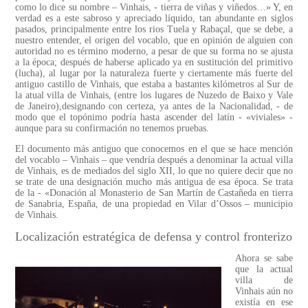
como lo dice su nombre – Vinhais, - tierra de viñas y viñedos…» Y, en
verdad es a este sabroso y apreciado líquido, tan abundante en siglos
pasados, principalmente entre los rios Tuela y Rabaçal, que se debe, a
nuestro entender, el origen del vocablo, que en opinión de alguien con
autoridad no es término moderno, a pesar de que su forma no se ajusta
a la época; después de haberse aplicado ya en sustitución del primitivo
(lucha), al lugar por la naturaleza fuerte y ciertamente más fuerte del
antiguo castillo de Vinhais, que estaba a bastantes kilómetros al Sur de
la atual villa de Vinhais, (entre los lugares de Nuzedo de Baixo y Vale
de Janeiro),designando con certeza, ya antes de la Nacionalidad, - de
modo que el topónimo podría hasta ascender del latín - «viviales» -
aunque para su confirmación no tenemos pruebas.
El documento más antiguo que conocemos en el que se hace mención
del vocablo – Vinhais – que vendría después a denominar la actual villa
de Vinhais, es de mediados del siglo XII, lo que no quiere decir que no
se trate de una designación mucho más antigua de esa época. Se trata
de la - «Donación al Monasterio de San Martín de Castañeda en tierra
de Sanabria, España, de una propiedad en Vilar d’Ossos – municipio
de Vinhais.
Localización estratégica de defensa y control fronterizo
Ahora se sabe
que la actual
villa de
Vinhais aún no
existía en ese