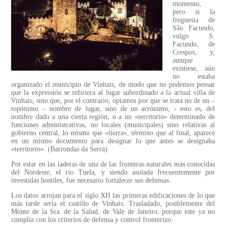
momento,
pero si la
freguesia de
São Facundo,
vulgo S.
Facundo, de
Crespos, y,
aunque
existiese, aún
no estaba
organizado el municipio de Vinhais, de modo que no podemos pensar
que la expressión se refiriera al lugar subordinado a la actual villa de
Vinhais, sino que, por el contrario, optamos por que se trata no de un –
topónimo – nombre de lugar, sino de un acrónimo, - esto es, del
nombre dado a una cierta región, o a un «territorio» determinado de
funciones administrativas, no locales (municipales) sino relativas al
gobierno central, lo mismo que «tierra», término que al final, aparece
en un mismo documento para designar lo que antes se designaba
«territorio». (Barrondas da Serra)
Por estar en las laderas de una de las fronteras naturales más conocidas
del Nordeste, el rio Tuela, y siendo asolada frecuentemente por
investidas hostiles, fue necesario fortalecer sus defensas.
Los datos arrojan para el siglo XII las primeras edificaciones de lo que
más tarde sería el castillo de Vinhais. Trasladado, posiblemente del
Monte de la Sra. de la Salud, de Vale de Janeiro, porque este ya no
cumplía con los criterios de defensa y control fronterizo.