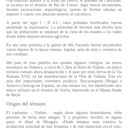
Con datación anterior a la Edad del Hierro, el poblado de Castrilhão,
se localiza en el término de Rio de Fornos. Aqui fueron encontradas,
durante excavaciones arqueológicas, puntas de flechas talladas en
esquisto y cuarzo con datación anterior al calcolítico.
A partir del siglo I / II d.C., estos poblados fortificados fueron
perdiendo su importancia. La necesidad de terrenos más fértiles hizo
que las poblaciones se mudasen de la cima de los montes a los valles
donde había mejores terrenos agrícolas.
En una zona próxima a la iglesia de São Facundo fueron encontrados
varios objetos de la época romana: tegulas, peso de telar y cerámica de
uso cotidiano.
Del paso de esos pueblos nos quedan algunos vestígios: un tesoro
monetario en Vidueira, a cerca de 1,5km al Norte de Vinhais, un marco
miliario romano ahora desaparecido y el paso por estas tierras de la Via
Romana XVII, en las inmediaciones de la Villa de Vinhais, Esta via
unía dos importantes conventos juridicos: Bracaraugusta (Braga) a
Asturica (Astorga en España), en esta misma via, fue identificado otro
marco miliario en el término de Soeira, depositado en el Museu Abade
de Baçal.
Origen del término
El topónimo – Vinhais, - según dicen algunos historiadores, debe
provenir de fecha muy antigua. Y, a propósito, escribió en alguna
parte, el Abad de Miragaia: «Desde tiempos muy remotos la
producción principal de esta freguesia y de este municipio era el vino,