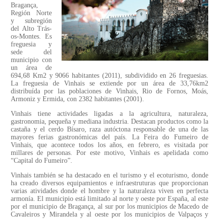
Bragança,
Región Norte
y subregión
del Alto Trás-
os-Montes. Es
freguesia y
sede del
municipio con
un área de
694,68 Km2 y 9066 habitantes (2011), subdividido en 26 freguesias.
La freguesia de Vinhais se extiende por un área de 33,76km2
distribuída por las poblaciones de Vinhais, Rio de Fornos, Moás,
Armoniz y Ermida, con 2382 habitantes (2001).
Vinhais tiene actividades ligadas a la agricultura, naturaleza,
gastronomia, pequeña y mediana industria. Destacan productos como la
castaña y el cerdo Bísaro, raza autóctona responsable de una de las
mayores ferias gastronómicas del país. La Feira do Fumeiro de
Vinhais, que acontece todos los años, en febrero, es visitada por
millares de personas. Por este motivo, Vinhais es apelidada como
“Capital do Fumeiro”.
Vinhais también se ha destacado en el turismo y el ecoturismo, donde
ha creado diversos equipamientos e infraestruturas que proporcionan
varias atividades donde el hombre y la naturaleza viven en perfecta
armonía. El municipio está limitado al norte y oeste por España, al este
por el municipio de Bragança, al sur por los municipios de Macedo de
Cavaleiros y Mirandela y al oeste por los municipios de Valpaços y