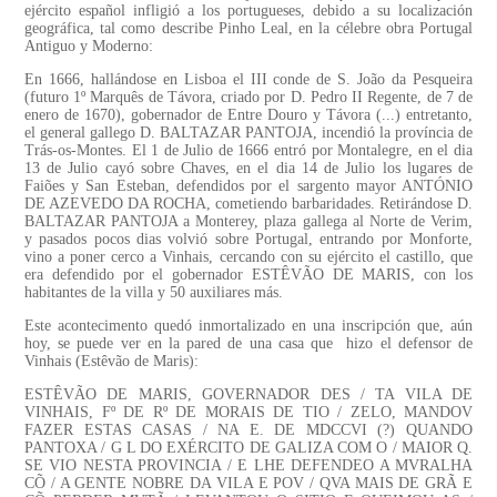
ejército español infligió a los portugueses, debido a su localización
geográfica, tal como describe Pinho Leal, en la célebre obra Portugal
Antiguo y Moderno:
En 1666, hallándose en Lisboa el III conde de S. João da Pesqueira
(futuro 1º Marquês de Távora, criado por D. Pedro II Regente, de 7 de
enero de 1670), gobernador de Entre Douro y Távora (...) entretanto,
el general gallego D. BALTAZAR PANTOJA, incendió la província de
Trás-os-Montes. El 1 de Julio de 1666 entró por Montalegre, en el dia
13 de Julio cayó sobre Chaves, en el dia 14 de Julio los lugares de
Faiões y San Esteban, defendidos por el sargento mayor ANTÓNIO
DE AZEVEDO DA ROCHA, cometiendo barbaridades. Retirándose D.
BALTAZAR PANTOJA a Monterey, plaza gallega al Norte de Verim,
y pasados pocos dias volvió sobre Portugal, entrando por Monforte,
vino a poner cerco a Vinhais, cercando con su ejército el castillo, que
era defendido por el gobernador ESTÊVÃO DE MARIS, con los
habitantes de la villa y 50 auxiliares más.
Este acontecimento quedó inmortalizado en una inscripción que, aún
hoy, se puede ver en la pared de una casa que hizo el defensor de
Vinhais (Estêvão de Maris):
ESTÊVÃO DE MARIS, GOVERNADOR DES / TA VILA DE
VINHAIS, Fº DE Rº DE MORAIS DE TIO / ZELO, MANDOV
FAZER ESTAS CASAS / NA E. DE MDCCVI (?) QUANDO
PANTOXA / G L DO EXÉRCITO DE GALIZA COM O / MAIOR Q.
SE VIO NESTA PROVINCIA / E LHE DEFENDEO A MVRALHA
CÕ / A GENTE NOBRE DA VILA E POV / QVA MAIS DE GRÃ E