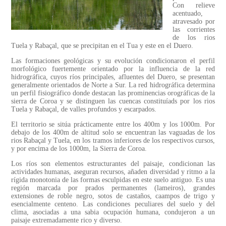
Con relieve
acentuado,
atravesado por
las corrientes
de los rios
Tuela y Rabaçal, que se precipitan en el Tua y este en el Duero.
Las formaciones geológicas y su evolución condicionaron el perfil
morfológico fuertemente orientado por la influencia de la red
hidrográfica, cuyos ríos principales, afluentes del Duero, se presentan
generalmente orientados de Norte a Sur. La red hidrográfica determina
un perfil fisiográfico donde destacan las prominencias orográficas de la
sierra de Coroa y se distinguen las cuencas constituíads por los rios
Tuela y Rabaçal, de valles profundos y escarpados.
El territorio se sitúa prácticamente entre los 400m y los 1000m. Por
debajo de los 400m de altitud solo se encuentran las vaguadas de los
rios Rabaçal y Tuela, en los tramos inferiores de los respectivos cursos,
y por encima de los 1000m, la Sierra de Coroa.
Los ríos son elementos estructurantes del paisaje, condicionan las
actividades humanas, aseguran recursos, añaden diversidad y ritmo a la
rígida monotonia de las formas esculpidas en este suelo antiguo. Es una
región marcada por prados permanentes (lameiros), grandes
extensiones de roble negro, sotos de castaños, caampos de trigo y
esencialmente centeno. Las condiciones peculiares del suelo y del
clima, asociadas a una sabia ocupación humana, condujeron a un
paisaje extremadamente rico y diverso.