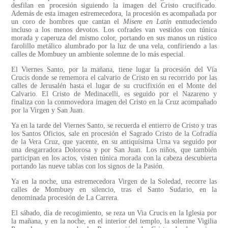
desfilan en procesión siguiendo la imagen del Cristo crucificado.
Además de esta imagen estremecedora, la procesión es acompañada por
un coro de hombres que cantan el
Misere en Latín
enmudeciendo
incluso a los menos devotos. Los cofrades van vestidos con túnica
morada y caperuza del mismo color, portando en sus manos un rústico
farolillo metálico alumbrado por la luz de una vela, confiriendo a las
calles de Mombuey un ambiente solemne de lo más especial.
El Viernes Santo, por la mañana, tiene lugar la procesión del Vía
Crucis donde se rememora el calvario de Cristo en su recorrido por las
calles de Jerusalén hasta el lugar de su crucifixión en el Monte del
Calvario. El Cristo de Medinacelli, es seguido por el Nazareno y
finaliza con la conmovedora imagen del Cristo en la Cruz acompañado
por la Virgen y San Juan.
Ya en la tarde del Viernes Santo, se recuerda el entierro de Cristo y tras
los Santos Oficios, sale en procesión el Sagrado Cristo de la Cofradía
de la Vera Cruz, que yacente, en su antiquísima Urna va seguido por
una desgarradora Dolorosa y por San Juan. Los niños, que también
participan en los actos, visten túnica morada con la cabeza descubierta
portando las nueve tablas con los signos de la Pasión.
Ya en la noche, una estremecedora Virgen de la Soledad, recorre las
calles de Mombuey en silencio, tras el Santo Sudario, en la
denominada procesión de La Carrera.
El sábado, día de recogimiento, se reza un Via Crucis en la Iglesia por
la mañana, y en la noche, en el interior del templo, la solemne Vigilia