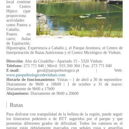
local contiene
un Centro
Hípico (que
proporciona
actividades
como Paseos a
Caballo;
Paseos en
carro; Aulas
de Equitación;
Hipoterapia; Experiencia a Caballo.), el Parque Aventura, el Centro de
Interpretación de Razas Autóctonas y el Centro Micológico de Vinhais.
Dirección
: Alto da Ciradelha - Apartado 15 - 5320 Vinhais
Telefono:
273 771 040 | Móvil: 933 260 304 | Fax: 273 771 040
E-mail:
geral@parquebiologico.pt | Web:
www.parquebiologicodevinhais.com
Horario de funcionamiento
: Visitas – 1 de abril a 30 de septiembre:
Diariamente de 9h00 a 18h00 | 1 de octubre a 31 de marzo:
Diariamente de 9h00 a 17h00
Alojamiento:
Diariamente de 9h00 a 20h00
Rutas
Para disfrutar con tranquilidad de la belleza de la región, puede seguir
los itinerarios pedestres o de BTT sugeridos por el parque y que
presentan diferentes grados de dificultad. Todos los caminos en el
parque están debidamente marcados con señales rojas y amarillas