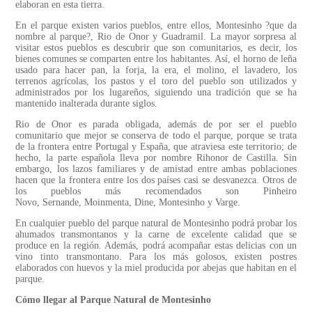
elaboran en esta tierra.
En el parque existen varios pueblos, entre ellos, Montesinho ?que da
nombre al parque?, Rio de Onor y Guadramil. La mayor sorpresa al
visitar estos pueblos es descubrir que son comunitarios, es decir, los
bienes comunes se comparten entre los habitantes. Así, el horno de leña
usado para hacer pan, la forja, la era, el molino, el lavadero, los
terrenos agrícolas, los pastos y el toro del pueblo son utilizados y
administrados por los lugareños, siguiendo una tradición que se ha
mantenido inalterada durante siglos.
Rio de Onor es parada obligada, además de por ser el pueblo
comunitario que mejor se conserva de todo el parque, porque se trata
de la frontera entre Portugal y España, que atraviesa este territorio; de
hecho, la parte española lleva por nombre Rihonor de Castilla. Sin
embargo, los lazos familiares y de amistad entre ambas poblaciones
hacen que la frontera entre los dos países casi se desvanezca. Otros de
los pueblos más recomendados son Pinheiro
Novo, Sernande, Moinmenta, Dine, Montesinho y Varge.
En cualquier pueblo del parque natural de Montesinho podrá probar los
ahumados transmontanos y la carne de excelente calidad que se
produce en la región. Además, podrá acompañar estas delicias con un
vino tinto transmontano. Para los más golosos, existen postres
elaborados con huevos y la miel producida por abejas que habitan en el
parque.
Cómo llegar al Parque Natural de Montesinho