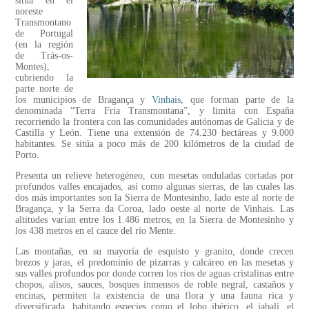
sitúa en el
noreste
Transmontano
de Portugal
(en la región
de Trás-os-
Montes),
cubriendo la
parte norte de
los municipios de Bragança y
Vinhais,
que forman parte de la
denominada “Terra Fria Transmontana”, y limita con España
recorriendo la frontera con las comunidades autónomas de Galicia y de
Castilla y León. Tiene una extensión de 74.230 hectáreas y 9.000
habitantes. Se sitúa a poco más de 200 kilómetros de la ciudad de
Porto.
Presenta un relieve heterogéneo, con mesetas onduladas cortadas por
profundos valles encajados, así como algunas sierras, de las cuales las
dos más importantes son la Sierra de Montesinho, lado este al norte de
Bragança, y la Serra da Coroa, lado oeste al norte de Vinhais. Las
altitudes varían entre los 1.486 metros, en la Sierra de Montesinho y
los 438 metros en el cauce del río Mente.
Las montañas, en su mayoría de esquisto y granito, donde crecen
brezos y jaras, el predominio de pizarras y calcáreo en las mesetas y
sus valles profundos por donde corren los ríos de aguas cristalinas entre
chopos, alisos, sauces, bosques inmensos de roble negral, castaños y
encinas, permiten la existencia de una flora y una fauna rica y
diversificada, habitando especies como el lobo ibérico, el jabalí, el