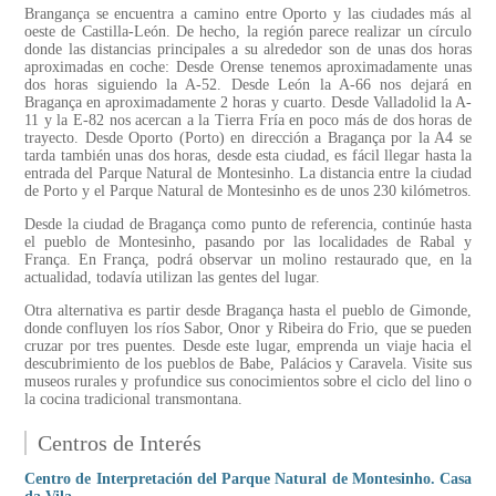
Brangança se encuentra a camino entre Oporto y las ciudades más al
oeste de Castilla-León. De hecho, la región parece realizar un círculo
donde las distancias principales a su alrededor son de unas dos horas
aproximadas en coche: Desde Orense tenemos aproximadamente unas
dos horas siguiendo la A-52. Desde León la A-66 nos dejará en
Bragança en aproximadamente 2 horas y cuarto. Desde Valladolid la A-
11 y la E-82 nos acercan a la Tierra Fría en poco más de dos horas de
trayecto. Desde Oporto (Porto) en dirección a Bragança por la A4 se
tarda también unas dos horas, desde esta ciudad, es fácil llegar hasta la
entrada del Parque Natural de Montesinho. La distancia entre la ciudad
de Porto y el Parque Natural de Montesinho es de unos 230 kilómetros.
Desde la ciudad de Bragança como punto de referencia, continúe hasta
el pueblo de Montesinho, pasando por las localidades de Rabal y
França. En França, podrá observar un molino restaurado que, en la
actualidad, todavía utilizan las gentes del lugar.
Otra alternativa es partir desde Bragança hasta el pueblo de Gimonde,
donde confluyen los ríos Sabor, Onor y Ribeira do Frio, que se pueden
cruzar por tres puentes. Desde este lugar, emprenda un viaje hacia el
descubrimiento de los pueblos de Babe, Palácios y Caravela. Visite sus
museos rurales y profundice sus conocimientos sobre el ciclo del lino o
la cocina tradicional transmontana.
Centros de Interés
Centro de Interpretación del Parque Natural de Montesinho. Casa