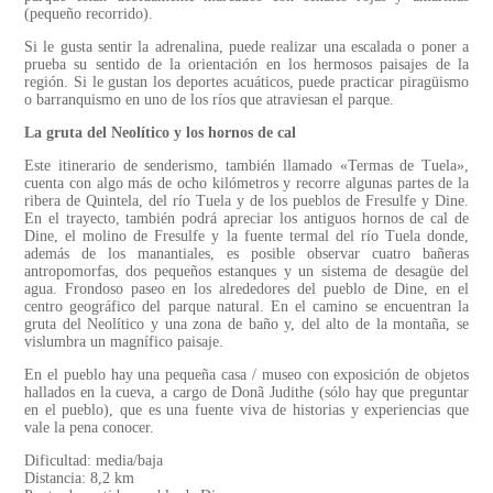
(pequeño recorrido).
Si le gusta sentir la adrenalina, puede realizar una escalada o poner a
prueba su sentido de la orientación en los hermosos paisajes de la
región. Si le gustan los deportes acuáticos, puede practicar piragüismo
o barranquismo en uno de los ríos que atraviesan el parque.
La gruta del Neolítico y los hornos de cal
Este itinerario de senderismo, también llamado «Termas de Tuela»,
cuenta con algo más de ocho kilómetros y recorre algunas partes de la
ribera de Quintela, del río Tuela y de los pueblos de Fresulfe y Dine.
En el trayecto, también podrá apreciar los antiguos hornos de cal de
Dine, el molino de Fresulfe y la fuente termal del río Tuela donde,
además de los manantiales, es posible observar cuatro bañeras
antropomorfas, dos pequeños estanques y un sistema de desagüe del
agua. Frondoso paseo en los alrededores del pueblo de Dine, en el
centro geográfico del parque natural. En el camino se encuentran la
gruta del Neolítico y una zona de baño y, del alto de la montaña, se
vislumbra un magnífico paisaje.
En el pueblo hay una pequeña casa / museo con exposición de objetos
hallados en la cueva, a cargo de Donã Judithe (sólo hay que preguntar
en el pueblo), que es una fuente viva de historias y experiencias que
vale la pena conocer.
Dificultad: media/baja
Distancia: 8,2 km