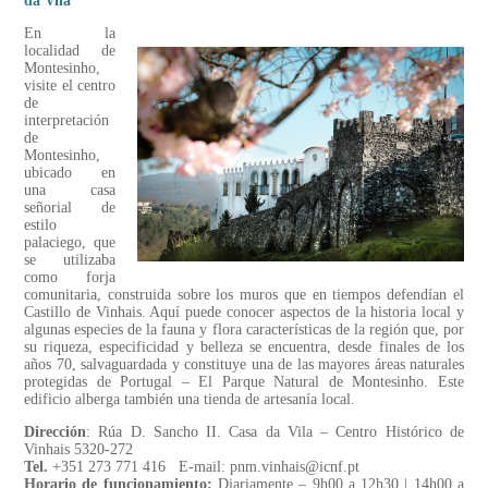
da Vila
En la
localidad de
Montesinho,
visite el centro
de
interpretación
de
Montesinho,
ubicado en
una casa
señorial de
estilo
palaciego, que
se utilizaba
como forja
comunitaria, construida sobre los muros que en tiempos defendían el
Castillo de Vinhais. Aquí puede conocer aspectos de la historia local y
algunas especies de la fauna y flora características de la región que, por
su riqueza, especificidad y belleza se encuentra, desde finales de los
años 70, salvaguardada y constituye una de las mayores áreas naturales
protegidas de Portugal – El Parque Natural de Montesinho. Este
edificio alberga también una tienda de artesanía local.
Dirección
: Rúa D. Sancho II. Casa da Vila – Centro Histórico de
Vinhais 5320-272
Tel.
+351 273 771 416 E-mail: pnm.vinhais@icnf.pt
Horario de funcionamiento:
Diariamente – 9h00 a 12h30 | 14h00 a