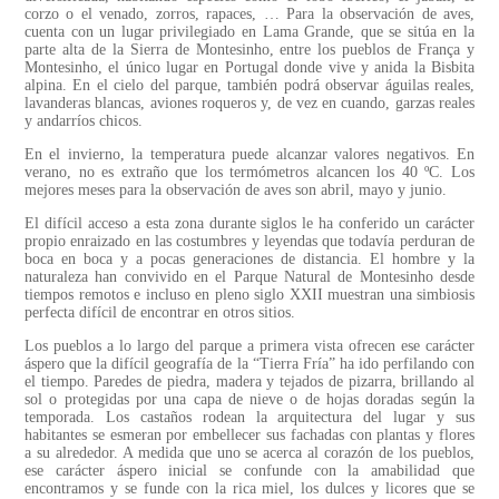
corzo o el venado, zorros, rapaces, … Para la observación de aves,
cuenta con un lugar privilegiado en Lama Grande, que se sitúa en la
parte alta de la Sierra de Montesinho, entre los pueblos de França y
Montesinho, el único lugar en Portugal donde vive y anida la Bisbita
alpina. En el cielo del parque, también podrá observar águilas reales,
lavanderas blancas, aviones roqueros y, de vez en cuando, garzas reales
y andarríos chicos.
En el invierno, la temperatura puede alcanzar valores negativos. En
verano, no es extraño que los termómetros alcancen los 40 ºC. Los
mejores meses para la observación de aves son abril, mayo y junio.
El difícil acceso a esta zona durante siglos le ha conferido un carácter
propio enraizado en las costumbres y leyendas que todavía perduran de
boca en boca y a pocas generaciones de distancia. El hombre y la
naturaleza han convivido en el Parque Natural de Montesinho desde
tiempos remotos e incluso en pleno siglo XXII muestran una simbiosis
perfecta difícil de encontrar en otros sitios.
Los pueblos a lo largo del parque a primera vista ofrecen ese carácter
áspero que la difícil geografía de la “Tierra Fría” ha ido perfilando con
el tiempo. Paredes de piedra, madera y tejados de pizarra, brillando al
sol o protegidas por una capa de nieve o de hojas doradas según la
temporada. Los castaños rodean la arquitectura del lugar y sus
habitantes se esmeran por embellecer sus fachadas con plantas y flores
a su alrededor. A medida que uno se acerca al corazón de los pueblos,
ese carácter áspero inicial se confunde con la amabilidad que
encontramos y se funde con la rica miel, los dulces y licores que se