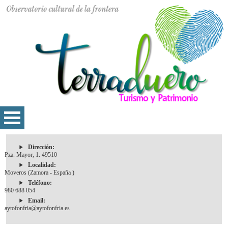
Dirección:
Pza. Mayor, 1. 49510
Localidad:
Moveros (Zamora - España )
Teléfono:
980 688 054
Email:
aytofonfria@aytofonfria.es