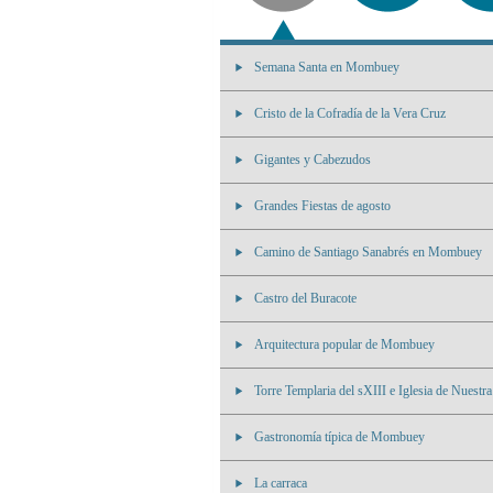
Semana Santa en Mombuey
Cristo de la Cofradía de la Vera Cruz
Gigantes y Cabezudos
Grandes Fiestas de agosto
Camino de Santiago Sanabrés en Mombuey
Castro del Buracote
Arquitectura popular de Mombuey
Torre Templaria del sXIII e Iglesia de Nuestr
Gastronomía típica de Mombuey
La carraca