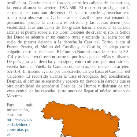
penillanura. Continuando el trazado, entre los callejos de las cortinas,
la senda alcanza la carretera DSA-560. El recorrido prosigue por la
carretera, en continuo descenso. El viajero puede aprovechar este
tramo para observar las Cachoneras del Castillo, pero extremando la
precaución porque la carretera es estrecha y las curvas tienen poca
visibilidad. Tras una curva de 180 grados hacia la derecha, la calzada
alcanza el puente sobre el río Uces. Después de cruzar el río, la Senda
del Duero se adentra en un camino rural y asciende la ladera por un
suelo de pizarra dejando a la derecha la Casa del Torito, junto al
Puente Pereña, el Molino del Castillo y el Castillo, un viejo castro
colgado sobre los cachones. El Camino Natural cruza la carretera SA-
314 y asciende en dirección suroeste por los pagos de viñas y olivares.
Después gira a la derecha y prosigue, entre cultivos, por una estrecha
vereda hasta la Vuelta la Garduña donde cruza de nuevo la carretera
SA-314. El trazado avanza por un estrecho callejo hasta el Castañar del
Calderero. El recorrido alcanza la Casa el Abogado, hoy abandonada.
Después, el camino se ensancha y aparece un desvío a la derecha que es
otra posibilidad de acceder al Pozo de los Humos y disfrutar de una
vista cenital de las cascadas, justo antes de llegar al núcleo urbano de
Masueco.
Para más
información,
consultar:
http://www.las
endadelduero.
com/rutas-por-
el-