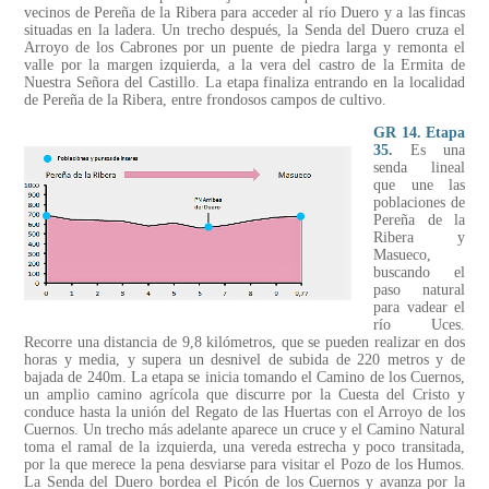
vecinos de Pereña de la Ribera para acceder al río Duero y a las fincas
situadas en la ladera. Un trecho después, la Senda del Duero cruza el
Arroyo de los Cabrones por un puente de piedra larga y remonta el
valle por la margen izquierda, a la vera del castro de la Ermita de
Nuestra Señora del Castillo. La etapa finaliza entrando en la localidad
de Pereña de la Ribera, entre frondosos campos de cultivo.
GR 14. Etapa
35
.
Es una
senda lineal
que une las
poblaciones de
Pereña de la
Ribera y
Masueco,
buscando el
paso natural
para vadear el
río Uces.
Recorre una distancia de 9,8 kilómetros, que se pueden realizar en dos
horas y media, y supera un desnivel de subida de 220 metros y de
bajada de 240m. La etapa se inicia tomando el Camino de los Cuernos,
un amplio camino agrícola que discurre por la Cuesta del Cristo y
conduce hasta la unión del Regato de las Huertas con el Arroyo de los
Cuernos. Un trecho más adelante aparece un cruce y el Camino Natural
toma el ramal de la izquierda, una vereda estrecha y poco transitada,
por la que merece la pena desviarse para visitar el Pozo de los Humos.
La Senda del Duero bordea el Picón de los Cuernos y avanza por la