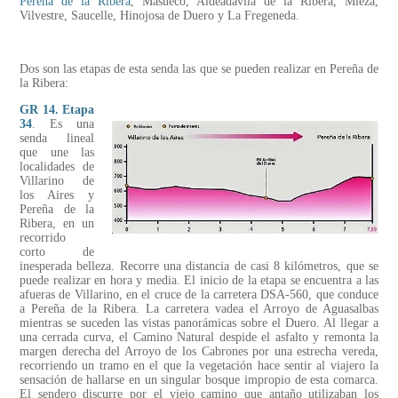
Pereña de la Ribera
, Masueco, Aldeadávila de la Ribera, Mieza,
Vilvestre, Saucelle, Hinojosa de Duero y La Fregeneda.
Dos son las etapas de esta senda las que se pueden realizar en Pereña de
la Ribera:
GR 14. Etapa
34
. Es una
senda lineal
que une las
localidades de
Villarino de
los Aires y
Pereña de la
Ribera, en un
recorrido
corto de
inesperada belleza. Recorre una distancia de casi 8 kilómetros, que se
puede realizar en hora y media. El inicio de la etapa se encuentra a las
afueras de Villarino, en el cruce de la carretera DSA-560, que conduce
a Pereña de la Ribera. La carretera vadea el Arroyo de Aguasalbas
mientras se suceden las vistas panorámicas sobre el Duero. Al llegar a
una cerrada curva, el Camino Natural despide el asfalto y remonta la
margen derecha del Arroyo de los Cabrones por una estrecha vereda,
recorriendo un tramo en el que la vegetación hace sentir al viajero la
sensación de hallarse en un singular bosque impropio de esta comarca.
El sendero discurre por el viejo camino que antaño utilizaban los