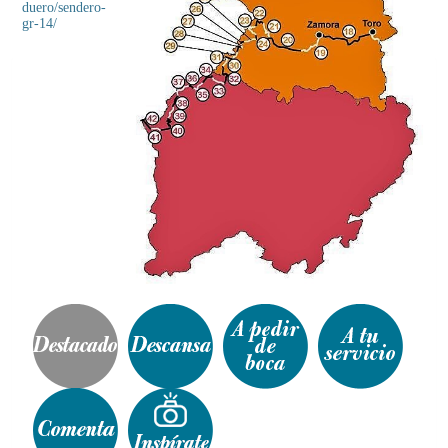
duero/sendero-
gr-14/