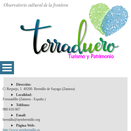
Dirección:
C/ Requejo, 1. 49200. Bermillo de Sayago (Zamora)
Localidad:
Fresnadillo (Zamora - España )
Teléfono:
980 610 007
Email:
bermillo@aytobermillo.org
Página Web:
http://www.aytobermillo.es