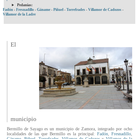
Pedanías:
Fadón
-
Fresnadillo
-
Gáname
-
Piñuel
-
Torrefrades
-
Villamor de Cadozos
-
Villamor de la Ladre
El
municipio
Bermillo de Sayago es un municipio de Zamora, integrado por ocho
localidades de las que Bermillo es la principal:
Fadón
,
Fresnadillo
,
Gáname
,
Piñuel
,
Torrefrades
,
Villamor de Cadozos
y
Villamor de la