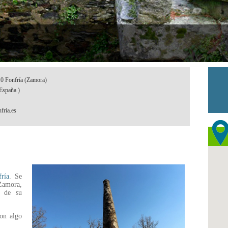
10 Fonfría (Zamora)
España )
fria.es
ría
. Se
 Zamora,
s de su
con algo