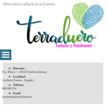
Dirección:
Pza. Mayor, 1. 49510 Fonfría (Zamora)
Localidad:
Arcillera (Zamora - España )
Teléfono:
980 688 054
Email:
aytofonfria@aytofonfria.es