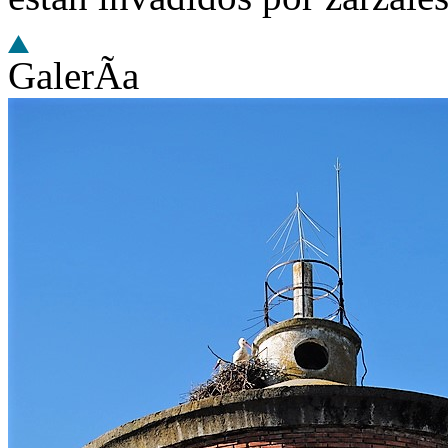
GalerÃ­a