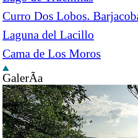
Curro Dos Lobos. Barjacob
Laguna del Lacillo
Cama de Los Moros
GalerÃ­a