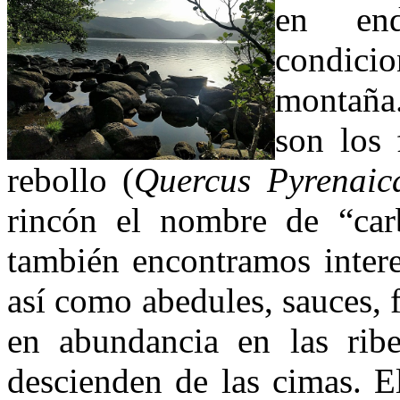
en end
condicio
montaña
son los 
rebollo (
Quercus Pyrenaic
rincón el nombre de “car
también encontramos intere
así como abedules, sauces, 
en abundancia en las ribe
descienden de las cimas. E