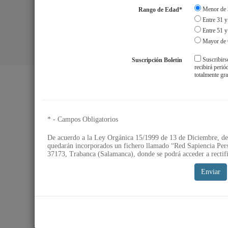
Menor de 
Rango de Edad*
Entre 31 y
Entre 51 y
Mayor de 
Suscribirs
Suscripción Boletín
Aviso Legal
S
recibirá peri
totalmente gra
* - Campos Obligatorios
De acuerdo a la Ley Orgánica 15/1999 de 13 de Diciembre, de 
quedarán incorporados un fichero llamado “Red Sapiencia Pers
37173, Trabanca (Salamanca), donde se podrá acceder a rectifi
Enviar