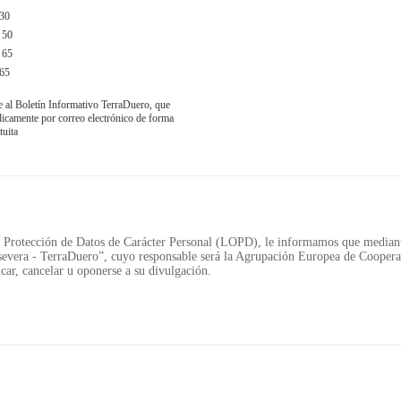
30
 50
 65
65
e al Boletín Informativo TerraDuero, que
obre TerraDuero
© 2018 Agrupación Europea de Cooperación Territor
ódicamente por correo electrónico de forma
tuita
Protección de Datos de Carácter Personal (LOPD), le informamos que mediante
evera - TerraDuero”, cuyo responsable será la Agrupación Europea de Cooperac
car, cancelar u oponerse a su divulgación.