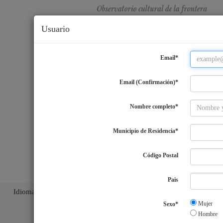
Usuario
Email*
Email (Confirmación)*
Nombre completo*
Municipio de Residencia*
Código Postal
Pais
Idiomas
ES
|
EN
|
PT
|
Mujer
Sexo*
Hombre