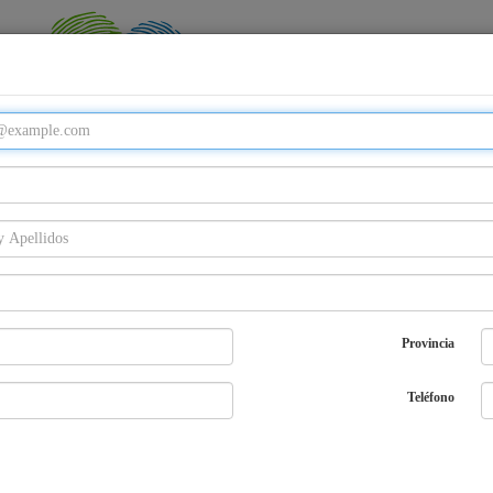
Email
Password
Provincia
Entra
¿Olvidaste tu password?
Regístrate
Teléfono