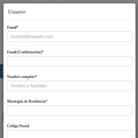
Usuario
Email*
Email (Confirmación)*
Nombre completo*
Email
Password
Municipio de Residencia*
Entra
¿Olvidaste tu password?
Regístrate
Código Postal
Idiomas
ES
|
EN
|
PT
|