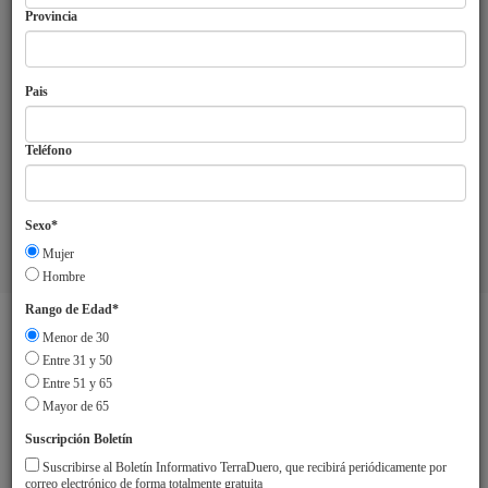
Provincia
Pais
Teléfono
Sexo*
Mujer
Aviso Legal
Sobre TerraDuero
© 2018 Agrupación Europea de
Hombre
Cooperación Territorial Duero-Douro
Rango de Edad*
Menor de 30
Entre 31 y 50
Entre 51 y 65
Mayor de 65
Suscripción Boletín
Suscribirse al Boletín Informativo TerraDuero, que recibirá periódicamente por
correo electrónico de forma totalmente gratuita