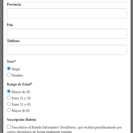
Provincia
Pais
Teléfono
Sexo*
Mujer
Aviso Legal
Sobre TerraDuero
© 2018 Agrupación Europea de
Hombre
Cooperación Territorial Duero-Douro
Rango de Edad*
Menor de 30
Entre 31 y 50
Entre 51 y 65
Mayor de 65
Suscripción Boletín
Suscribirse al Boletín Informativo TerraDuero, que recibirá periódicamente por
correo electrónico de forma totalmente gratuita