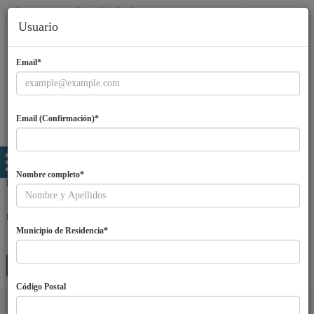
Usuario
Email*
Email (Confirmación)*
Nombre completo*
Email
Password
Municipio de Residencia*
Entra
¿Olvidaste tu password?
Regístrate
Código Postal
Idiomas
ES
|
EN
|
PT
|