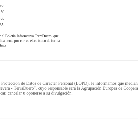
30
 50
 65
65
e al Boletín Informativo TerraDuero, que
obre TerraDuero
© 2018 Agrupación Europea de Cooperación Territor
ódicamente por correo electrónico de forma
tuita
Protección de Datos de Carácter Personal (LOPD), le informamos que mediante
evera - TerraDuero”, cuyo responsable será la Agrupación Europea de Cooperac
car, cancelar u oponerse a su divulgación.