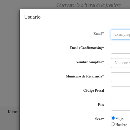
Usuario
Email*
Email (Confirmación)*
Nombre completo*
Municipio de Residencia*
Código Postal
Pais
Idiomas
ES
|
EN
|
PT
|
Mujer
Sexo*
Hombre