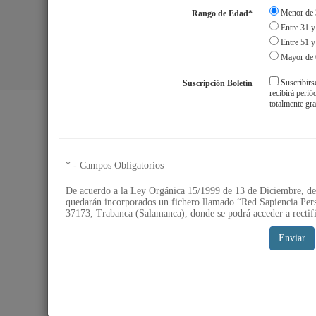
Menor de 
Rango de Edad*
Entre 31 y
Entre 51 y
Mayor de 
Suscribirs
Suscripción Boletín
Aviso Legal
S
recibirá peri
totalmente gra
* - Campos Obligatorios
De acuerdo a la Ley Orgánica 15/1999 de 13 de Diciembre, de 
quedarán incorporados un fichero llamado “Red Sapiencia Pers
37173, Trabanca (Salamanca), donde se podrá acceder a rectifi
Enviar