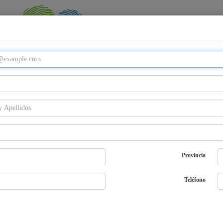
Email
Password
Provincia
Entra
¿Olvidaste tu password?
Regístrate
Teléfono