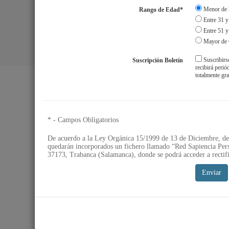
Menor de 
Rango de Edad*
Entre 31 y
Entre 51 y
Mayor de 
Suscribirs
Suscripción Boletín
Aviso Legal
S
recibirá peri
totalmente gra
* - Campos Obligatorios
De acuerdo a la Ley Orgánica 15/1999 de 13 de Diciembre, de 
quedarán incorporados un fichero llamado “Red Sapiencia Pers
37173, Trabanca (Salamanca), donde se podrá acceder a rectifi
Enviar