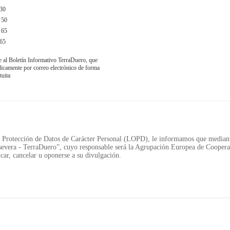
30
 50
 65
65
e al Boletín Informativo TerraDuero, que
obre TerraDuero
© 2018 Agrupación Europea de Cooperación Territor
ódicamente por correo electrónico de forma
tuita
Protección de Datos de Carácter Personal (LOPD), le informamos que mediante
evera - TerraDuero”, cuyo responsable será la Agrupación Europea de Cooperac
car, cancelar u oponerse a su divulgación.