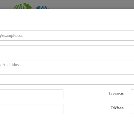
Email
Password
Provincia
Entra
¿Olvidaste tu password?
Regístrate
Teléfono