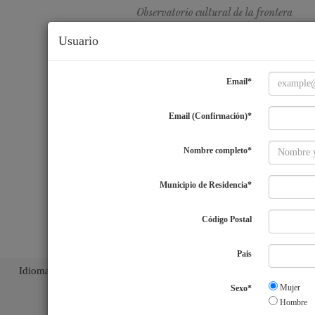
Usuario
Email*
Email (Confirmación)*
Nombre completo*
Municipio de Residencia*
Código Postal
Pais
Idiomas
ES
|
EN
|
PT
|
Mujer
Sexo*
Hombre