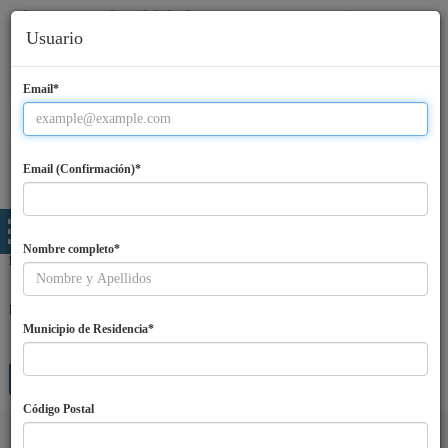
Usuario
Email*
Email (Confirmación)*
Nombre completo*
Email
Password
Municipio de Residencia*
Entra
¿Olvidaste tu password?
Regístrate
Código Postal
Idiomas
ES
|
EN
|
PT
|