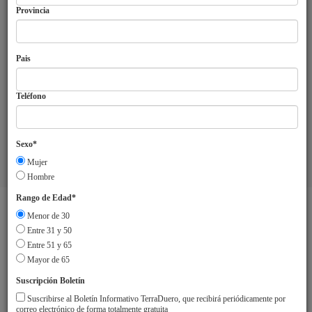
Provincia
Pais
Teléfono
Sexo*
Mujer
Aviso Legal
Sobre TerraDuero
© 2018 Agrupación Europea de
Hombre
Cooperación Territorial Duero-Douro
Rango de Edad*
Menor de 30
Entre 31 y 50
Entre 51 y 65
Mayor de 65
Suscripción Boletín
Suscribirse al Boletín Informativo TerraDuero, que recibirá periódicamente por
correo electrónico de forma totalmente gratuita