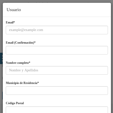
Usuario
Email*
Email (Confirmación)*
Nombre completo*
Email
Password
Municipio de Residencia*
Entra
¿Olvidaste tu password?
Regístrate
Código Postal
Idiomas
ES
|
EN
|
PT
|