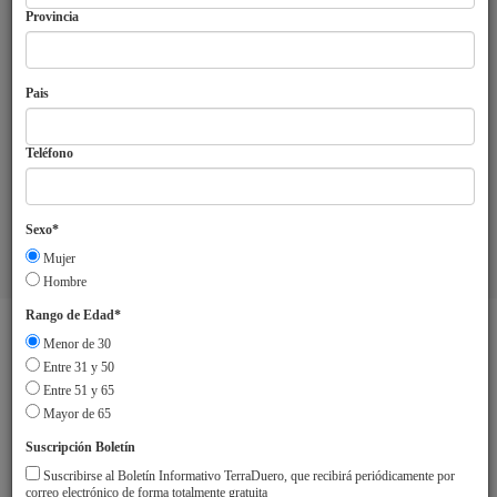
Provincia
Pais
Teléfono
Sexo*
Mujer
Aviso Legal
Sobre TerraDuero
© 2018 Agrupación Europea de
Hombre
Cooperación Territorial Duero-Douro
Rango de Edad*
Menor de 30
Entre 31 y 50
Entre 51 y 65
Mayor de 65
Suscripción Boletín
Suscribirse al Boletín Informativo TerraDuero, que recibirá periódicamente por
correo electrónico de forma totalmente gratuita