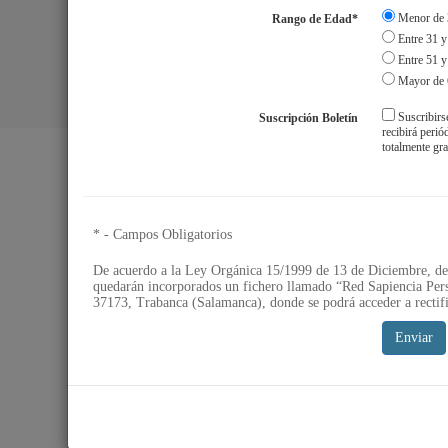
Menor de 
Rango de Edad*
Entre 31 y
Entre 51 y
Mayor de 
Suscribirs
Suscripción Boletín
Aviso Legal
S
recibirá peri
totalmente gra
* - Campos Obligatorios
De acuerdo a la Ley Orgánica 15/1999 de 13 de Diciembre, de 
quedarán incorporados un fichero llamado “Red Sapiencia Pers
37173, Trabanca (Salamanca), donde se podrá acceder a rectifi
Enviar