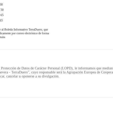
30
 50
 65
65
e al Boletín Informativo TerraDuero, que
obre TerraDuero
© 2018 Agrupación Europea de Cooperación Territor
ódicamente por correo electrónico de forma
tuita
Protección de Datos de Carácter Personal (LOPD), le informamos que mediante
evera - TerraDuero”, cuyo responsable será la Agrupación Europea de Cooperac
car, cancelar u oponerse a su divulgación.