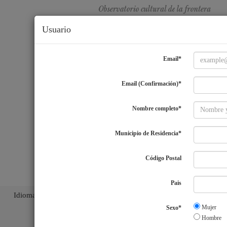
Usuario
Email*
Email (Confirmación)*
Nombre completo*
Municipio de Residencia*
Código Postal
Pais
Idiomas
ES
|
EN
|
PT
|
Mujer
Sexo*
Hombre