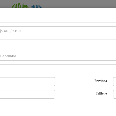
Email
Password
Provincia
Entra
¿Olvidaste tu password?
Regístrate
Teléfono