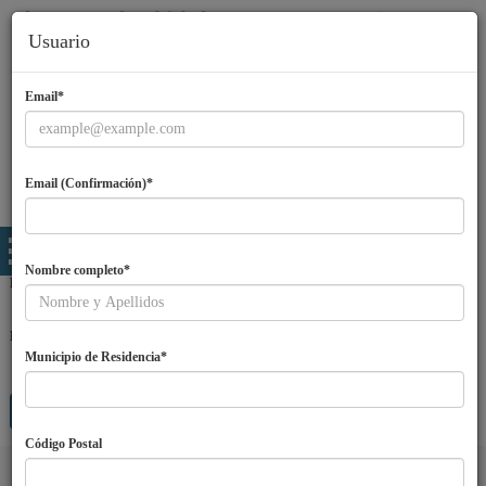
Usuario
Email*
Email (Confirmación)*
Nombre completo*
Email
Password
Municipio de Residencia*
Entra
¿Olvidaste tu password?
Regístrate
Código Postal
Idiomas
ES
|
EN
|
PT
|