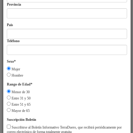
Provincia
Pais
Teléfono
Sexo*
Mujer
Aviso Legal
Sobre TerraDuero
© 2018 Agrupación Europea de
Hombre
Cooperación Territorial Duero-Douro
Rango de Edad*
Menor de 30
Entre 31 y 50
Entre 51 y 65
Mayor de 65
Suscripción Boletín
Suscribirse al Boletín Informativo TerraDuero, que recibirá periódicamente por
correo electrónico de forma totalmente gratuita