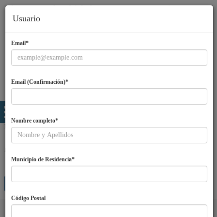
Usuario
Email*
Email (Confirmación)*
Nombre completo*
Email
Password
Municipio de Residencia*
Entra
¿Olvidaste tu password?
Regístrate
Código Postal
Idiomas
ES
|
EN
|
PT
|