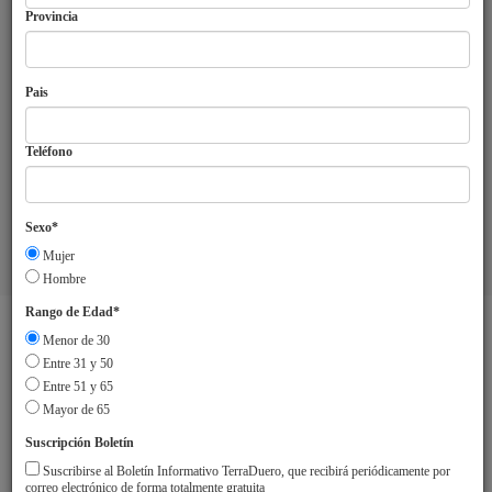
Provincia
Pais
Teléfono
Sexo*
Mujer
Aviso Legal
Sobre TerraDuero
© 2018 Agrupación Europea de
Hombre
Cooperación Territorial Duero-Douro
Rango de Edad*
Menor de 30
Entre 31 y 50
Entre 51 y 65
Mayor de 65
Suscripción Boletín
Suscribirse al Boletín Informativo TerraDuero, que recibirá periódicamente por
correo electrónico de forma totalmente gratuita