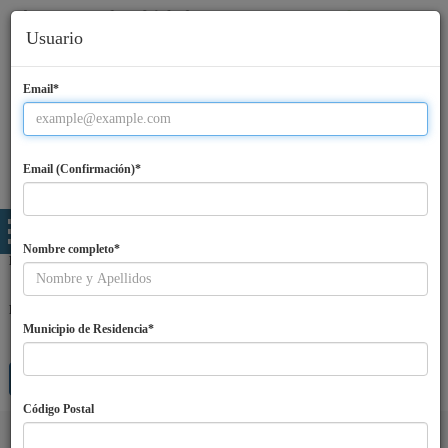
Usuario
Email*
Email (Confirmación)*
Nombre completo*
Email
Password
Municipio de Residencia*
Entra
¿Olvidaste tu password?
Regístrate
Código Postal
Idiomas
ES
|
EN
|
PT
|