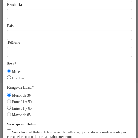
Provincia
Pais
Teléfono
Sexo*
Mujer
Aviso Legal
Sobre TerraDuero
© 2018 Agrupación Europea de
Hombre
Cooperación Territorial Duero-Douro
Rango de Edad*
Menor de 30
Entre 31 y 50
Entre 51 y 65
Mayor de 65
Suscripción Boletín
Suscribirse al Boletín Informativo TerraDuero, que recibirá periódicamente por
correo electrónico de forma totalmente gratuita