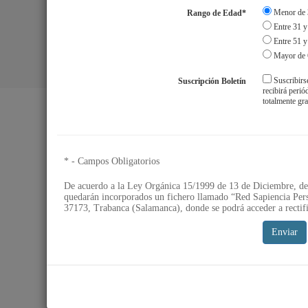
Menor de 
Rango de Edad*
Entre 31 y
Entre 51 y
Mayor de 
Suscribirs
Suscripción Boletín
Aviso Legal
S
recibirá peri
totalmente gra
* - Campos Obligatorios
De acuerdo a la Ley Orgánica 15/1999 de 13 de Diciembre, de 
quedarán incorporados un fichero llamado “Red Sapiencia Pers
37173, Trabanca (Salamanca), donde se podrá acceder a rectifi
Enviar