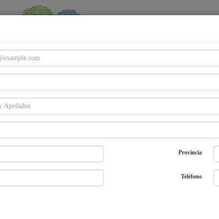
Email
Password
Provincia
Entra
¿Olvidaste tu password?
Regístrate
Teléfono