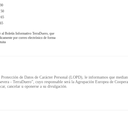
30
 50
 65
65
e al Boletín Informativo TerraDuero, que
obre TerraDuero
© 2018 Agrupación Europea de Cooperación Territor
ódicamente por correo electrónico de forma
tuita
Protección de Datos de Carácter Personal (LOPD), le informamos que mediante
evera - TerraDuero”, cuyo responsable será la Agrupación Europea de Cooperac
car, cancelar u oponerse a su divulgación.