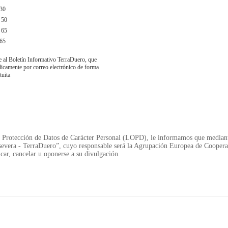
30
 50
 65
65
e al Boletín Informativo TerraDuero, que
obre TerraDuero
© 2018 Agrupación Europea de Cooperación Territor
ódicamente por correo electrónico de forma
tuita
Protección de Datos de Carácter Personal (LOPD), le informamos que mediante
evera - TerraDuero”, cuyo responsable será la Agrupación Europea de Cooperac
car, cancelar u oponerse a su divulgación.