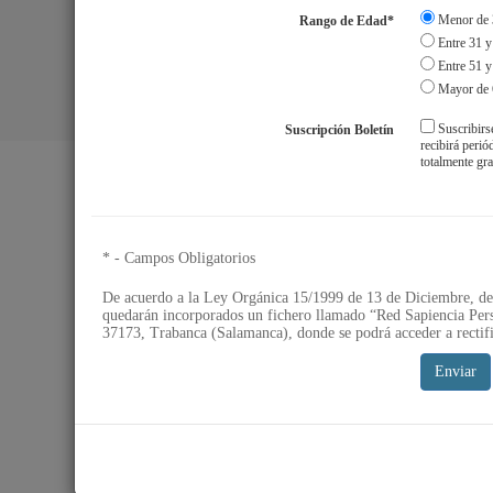
Menor de 
Rango de Edad*
Entre 31 y
Entre 51 y
Mayor de 
Suscribirs
Suscripción Boletín
Aviso Legal
S
recibirá peri
totalmente gra
* - Campos Obligatorios
De acuerdo a la Ley Orgánica 15/1999 de 13 de Diciembre, de 
quedarán incorporados un fichero llamado “Red Sapiencia Pers
37173, Trabanca (Salamanca), donde se podrá acceder a rectifi
Enviar