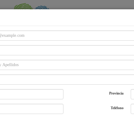
Email
Password
Provincia
Entra
¿Olvidaste tu password?
Regístrate
Teléfono