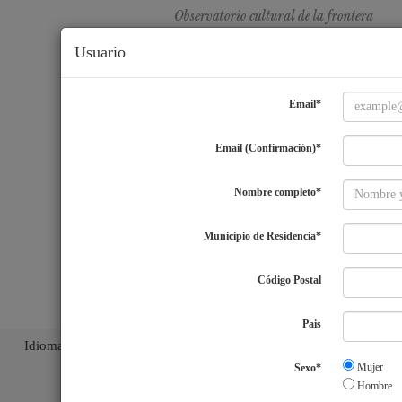
Usuario
Email*
Email (Confirmación)*
Nombre completo*
Municipio de Residencia*
Código Postal
Pais
Idiomas
ES
|
EN
|
PT
|
Mujer
Sexo*
Hombre