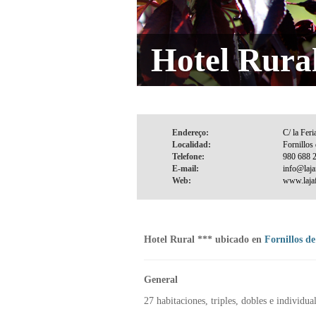
Hotel Rural
Endereço:
Localidad:
Telefone:
E-mail:
Web:
Hotel Rural *** ubicado en
Fornillos de
General
27 habitaciones, triples, dobles e individua