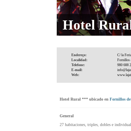
Hotel Rural
Endereço:
Localidad:
Telefone:
E-mail:
Web:
Hotel Rural *** ubicado en
Fornillos de
General
27 habitaciones, triples, dobles e individua