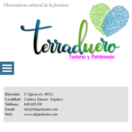
Dirección:
Localidad:
Teléfono:
Email:
Web: