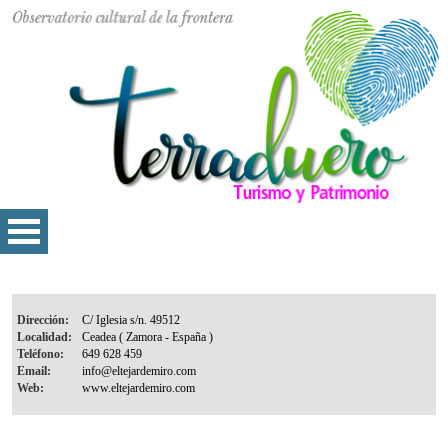
Dirección:
Localidad:
Teléfono:
Email:
Web: