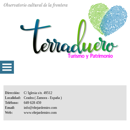
Dirección:
Localidad:
Teléfono:
Email:
Web: