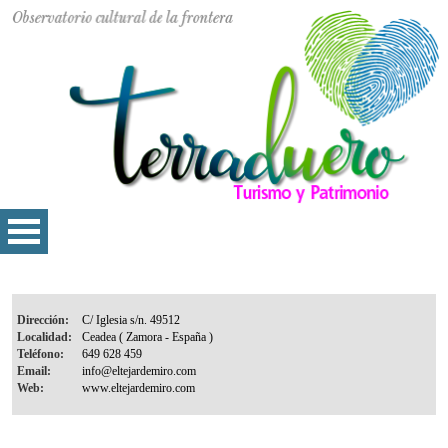
Dirección:
Localidad:
Teléfono:
Email:
Web: