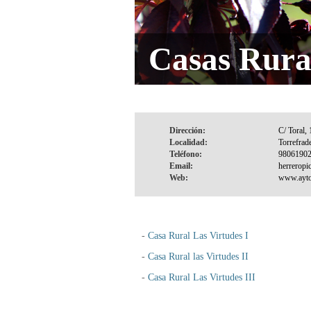
Casas Rura
Dirección:
Localidad:
Teléfono:
Email:
Web:
-
Casa Rural Las Virtudes I
-
Casa Rural las Virtudes II
-
Casa Rural Las Virtudes III