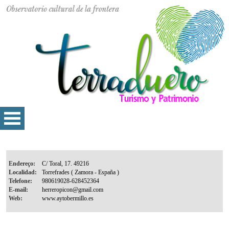
Endereço:
Localidad:
Telefone:
E-mail:
Web: