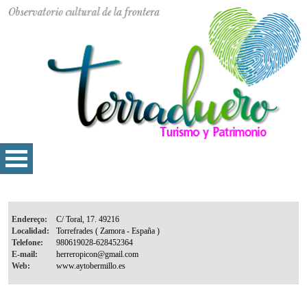
Endereço:
Localidad:
Telefone:
E-mail:
Web: